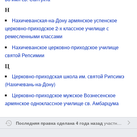
Н
Нахичеванская-на-Дону армянское успенское
церковно-приходское 2-х классное училище с
ремесленными классами
Нахичеванское церковно-приходское училище
святой Репсимии
Ц
Церковно-приходская школа им. святой Рипсимэ
(Нахичевань-на-Дону)
Церковно-приходское мужское Вознесенское
армянское одноклассное училище св. Амбарцума
участником
Ssa
Последняя правка сделана 4 года назад