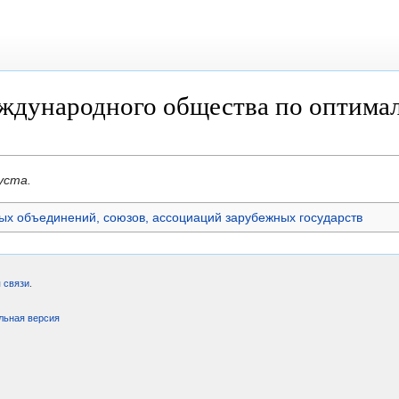
ждународного общества по оптима
уста.
х объединений, союзов, ассоциаций зарубежных государств
 связи
.
льная версия