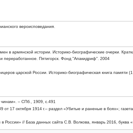
рианского вероисповедания.
мен в армянской истории. Историко-биографические очерки. Кра
 и переработанное. Пятигорск. Фонд "Апакидриф". 2004
церов царской России. Историко-биографическая книга памяти (17
инам». – СПб., 1909, с.491
9 от 17 октября 1914 г.– раздел «Убитые и раненые в боях»; газет
в России» // База данных сайта С.В. Волкова, январь 2016, буква «