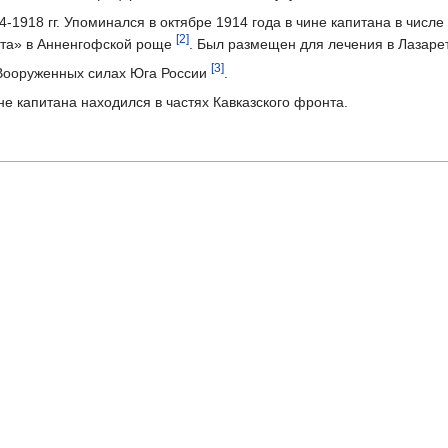
-1918 гг. Упоминался в октябре 1914 года в чине капитана в числе
[2]
ста» в Анненгофской роще
. Был размещен для лечения в Лазарет
[3]
 Вооруженных силах Юга России
.
не капитана находился в частях Кавказского фронта.