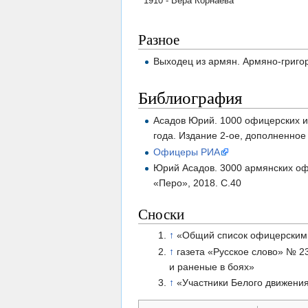
1910 - Вера Корнаева
Разное
Выходец из армян. Армяно-григо
Библиография
Асадов Юрий. 1000 офицерских и
года. Издание 2-ое, дополненное
Офицеры РИА
Юрий Асадов. 3000 армянских офи
«Перо», 2018. С.40
Сноски
↑
«Общий список офицерским ч
↑
газета «Русское слово» № 23
и раненые в боях»
↑
«Участники Белого движения 