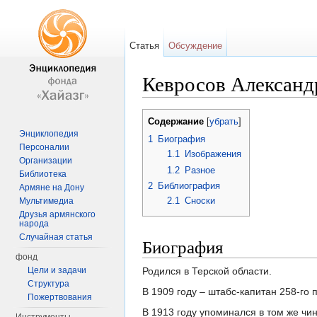
Статья
Обсуждение
Кевросов Александ
Перейти к:
навигация
,
поиск
Содержание
[
убрать
]
Энциклопедия
1
Биография
Персоналии
1.1
Изображения
Организации
1.2
Разное
Библиотека
2
Библиография
Армяне на Дону
2.1
Сноски
Мультимедиа
Друзья армянского
народа
Случайная статья
Биография
фонд
Родился в Терской области.
Цели и задачи
Структура
В 1909 году – штабс-капитан 258-го 
Пожертвования
В 1913 году упоминался в том же чин