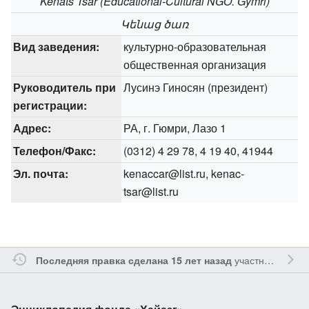
Kenats Tsar (Educational-Cultural NGO. Gymri)
Կենաց ծառ
Вид заведения:
культурно-образовательная
общественная организация
Руководитель при
Лусинэ Гиносян (президент)
регистрации:
Адрес:
РА, г. Гюмри, Лазо 1
Телефон/Факс:
(0312) 4 29 78, 4 19 40, 41944
Эл. почта:
kenaccar@list.ru, kenac-
tsar@list.ru
участником
Oshl
Последняя правка сделана 15 лет назад