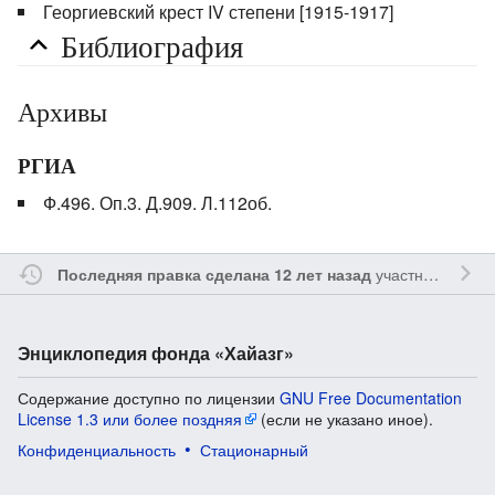
Георгиевский крест IV степени [1915-1917]
Библиография
Архивы
РГИА
Ф.496. Оп.3. Д.909. Л.112об.
участником
Ssa
Последняя правка сделана 12 лет назад
Энциклопедия фонда «Хайазг»
Содержание доступно по лицензии
GNU Free Documentation
License 1.3 или более поздняя
(если не указано иное).
Конфиденциальность
Стационарный