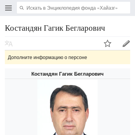
Костандян Гагик Бегларович
Дополните информацию о персоне
Костандян Гагик Бегларович