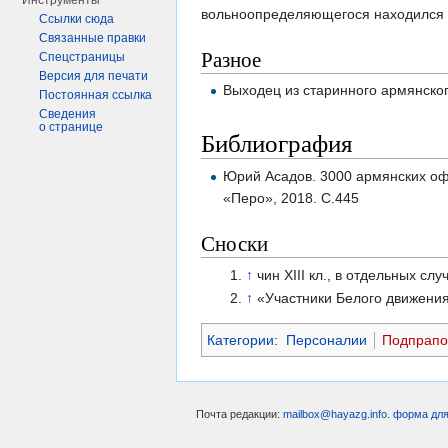
Инструменты
вольноопределяющегося находился 
Ссылки сюда
Связанные правки
Разное
Спецстраницы
Версия для печати
Выходец из старинного армянског
Постоянная ссылка
Сведения
о странице
Библиография
Юрий Асадов. 3000 армянских офи
«Перо», 2018. С.445
Сноски
↑
чин XIII кл., в отдельных с
↑
«Участники Белого движения 
Категории
:
Персоналии
Подпрап
Почта редакции:
mailbox@hayazg.info
.
форма для