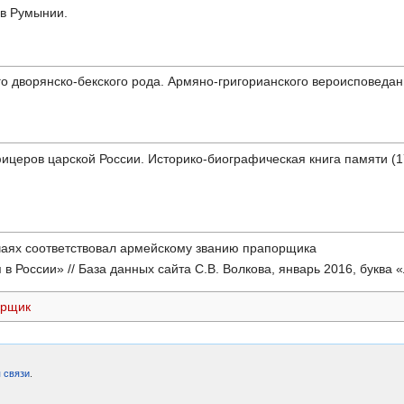
в Румынии.
о дворянско-бекского рода. Армяно-григорианского вероисповедан
церов царской России. Историко-биографическая книга памяти (17
лучаях соответствовал армейскому званию прапорщика
в России» // База данных сайта С.В. Волкова, январь 2016, буква «
орщик
 связи
.