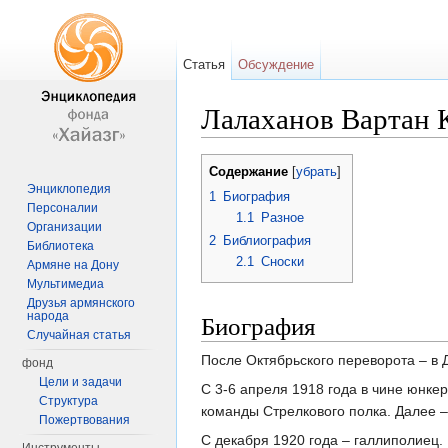
Статья
Обсуждение
Лалаханов Вартан 
Перейти к:
навигация
,
поиск
Содержание
[
убрать
]
Энциклопедия
1
Биография
Персоналии
1.1
Разное
Организации
2
Библиография
Библиотека
2.1
Сноски
Армяне на Дону
Мультимедиа
Друзья армянского
Биография
народа
Случайная статья
После Октябрьского переворота – в
фонд
Цели и задачи
С 3-6 апреля 1918 года в чине юнке
Структура
команды Стрелкового полка. Далее –
Пожертвования
С декабря 1920 года – галлиполиец. 