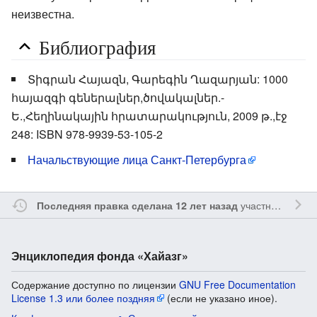
неизвестна.
Библиография
Տիգրան Հայազն, Գարեգին Ղազարյան: 1000
հայազգի գեներալներ,ծովակալներ.-
Ե.,Հեղինակային հրատարակություն, 2009 թ.,էջ
248: ISBN 978-9939-53-105-2
Начальствующие лица Санкт-Петербурга
участником
Lpet
Последняя правка сделана 12 лет назад
Энциклопедия фонда «Хайазг»
Содержание доступно по лицензии
GNU Free Documentation
License 1.3 или более поздняя
(если не указано иное).