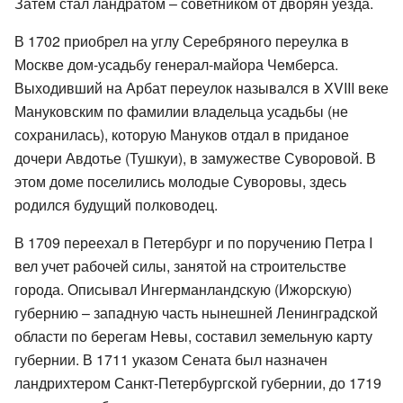
Затем стал ландратом – советником от дворян уезда.
В 1702 приобрел на углу Серебряного переулка в
Москве дом-усадьбу генерал-майора Чемберса.
Выходивший на Арбат переулок назывался в XVIII веке
Мануковским по фамилии владельца усадьбы (не
сохранилась), которую Мануков отдал в приданое
дочери Авдотье (Тушкуи), в замужестве Суворовой. В
этом доме поселились молодые Суворовы, здесь
родился будущий полководец.
В 1709 переехал в Петербург и по поручению Петра I
вел учет рабочей силы, занятой на строительстве
города. Описывал Ингерманландскую (Ижорскую)
губернию – западную часть нынешней Ленинградской
области по берегам Невы, составил земельную карту
губернии. В 1711 указом Сената был назначен
ландрихтером Санкт-Петербургской губернии, до 1719