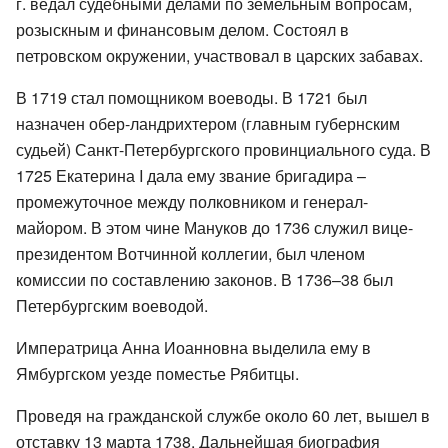
г. ведал судебными делами по земельным вопросам,
розыскным и финансовым делом. Состоял в
петровском окружении, участвовал в царских забавах.
В 1719 стал помощником воеводы. В 1721 был
назначен обер-ландрихтером (главным губернским
судьей) Санкт-Петербургского провинциального суда. В
1725 Екатерина I дала ему звание бригадира –
промежуточное между полковником и генерал-
майором. В этом чине Мануков до 1736 служил вице-
президентом Вотчинной коллегии, был членом
комиссии по составлению законов. В 1736–38 был
Петербургским воеводой.
Императрица Анна Иоанновна выделила ему в
Ямбургском уезде поместье Рябитцы.
Проведя на гражданской службе около 60 лет, вышел в
отставку 13 марта 1738. Дальнейшая биография