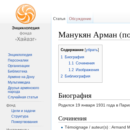
Статья
Обсуждение
Манукян Арман (по
Перейти к:
навигация
,
поиск
Содержание
[
убрать
]
Энциклопедия
1
Биография
Персоналии
1.1
Сочинения
Организации
1.2
Изображения
Библиотека
2
Библиография
Армяне на Дону
Мультимедиа
Друзья армянского
народа
Биография
Случайная статья
Родился 19 января 1931 года в Пари
фонд
Цели и задачи
Сочинения
Структура
Пожертвования
Témoignage / auteur(s) : Armand M