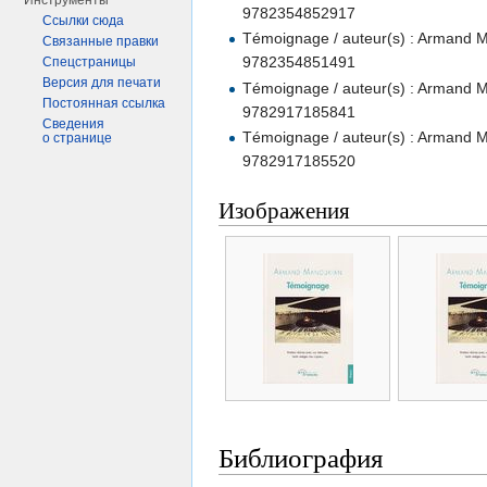
Инструменты
9782354852917
Ссылки сюда
Témoignage / auteur(s) : Armand M
Связанные правки
9782354851491
Спецстраницы
Версия для печати
Témoignage / auteur(s) : Armand M
Постоянная ссылка
9782917185841
Сведения
Témoignage / auteur(s) : Armand M
о странице
9782917185520
Изображения
Библиография