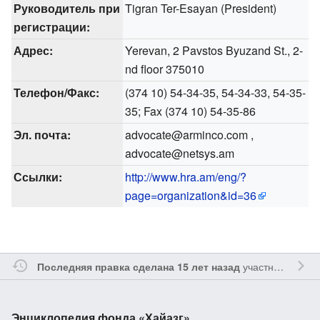
Руководитель при
Tigran Ter-Esayan (President)
регистрации:
Адрес:
Yerevan, 2 Pavstos Byuzand St., 2-
nd floor 375010
Телефон/Факс:
(374 10) 54-34-35, 54-34-33, 54-35-
35; Fax (374 10) 54-35-86
Эл. почта:
advocate@arminco.com ,
advocate@netsys.am
Ссылки:
http://www.hra.am/eng/?
page=organization&id=36
участником
Oshl
Последняя правка сделана 15 лет назад
Энциклопедия фонда «Хайазг»