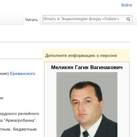
Войти
Поиск
Читать
Дополните информацию о персоне
Меликян Гагик Вагинакович
ение)
Ереванского
ия
Бердского релейного
ла “Армагробанка”.
дитным, бюджетным