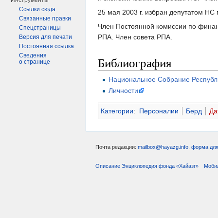
Инструменты
Ссылки сюда
25 мая 2003 г. избран депутатом НС
Связанные правки
Член Постоянной комиссии по фина
Спецстраницы
РПА. Член совета РПА.
Версия для печати
Постоянная ссылка
Сведения
Библиография
о странице
Национальное Собрание Республ
Личности
Категории
:
Персоналии
Берд
Да
Почта редакции:
mailbox@hayazg.info
.
форма для
Описание Энциклопедия фонда «Хайазг»
Моби