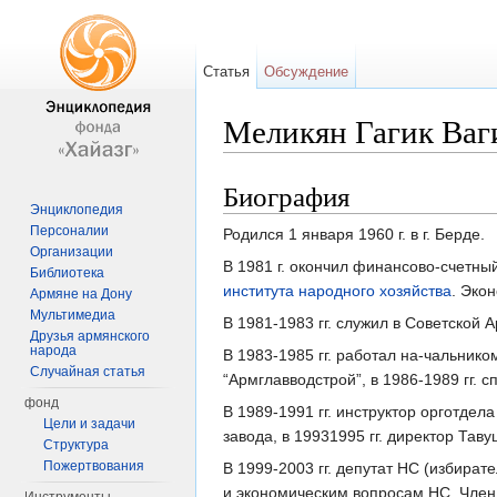
Статья
Обсуждение
Меликян Гагик Ваг
Перейти к:
навигация
,
поиск
Биография
Энциклопедия
Персоналии
Родился 1 января 1960 г. в г. Берде.
Организации
В 1981 г. окончил финансово-счетн
Библиотека
института народного хозяйства
. Эко
Армяне на Дону
Мультимедиа
В 1981-1983 гг. служил в Советской 
Друзья армянского
народа
В 1983-1985 гг. работал на-чальни
Случайная статья
“Армглавводстрой”, в 1986-1989 гг.
фонд
В 1989-1991 гг. инструктор орготдел
Цели и задачи
завода, в 19931995 гг. директор Тав
Структура
Пожертвования
В 1999-2003 гг. депутат НС (избира
и экономическим вопросам НС. Член