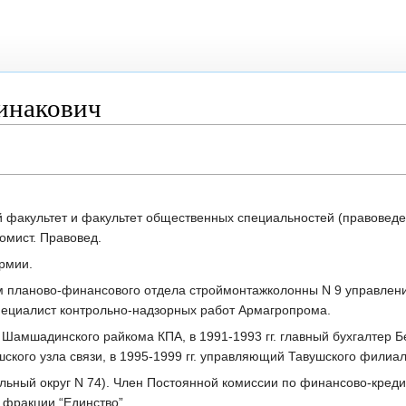
инакович
ый факультет и факультет общественных специальностей (правовед
номист. Правовед.
Армии.
ком планово-финансового отдела строймонтажколонны N 9 управлен
 специалист контрольно-надзорных работ Армагропрома.
а Шамшадинского райкома КПА, в 1991-1993 гг. главный бухгалтер 
ушского узла связи, в 1995-1999 гг. управляющий Тавушского филиа
тельный округ N 74). Член Постоянной комиссии по финансово-кре
 фракции “Единство”.