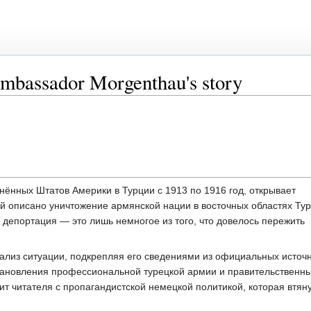
bassador Morgenthau's story
нённых Штатов Америки в Турции с 1913 по 1916 год, открывает
й описано уничтожение армянской нации в восточных областях Ту
и депортация — это лишь немногое из того, что довелось пережить
ализ ситуации, подкрепляя его сведениями из официальных источн
становления профессиональной турецкой армии и правительственн
мит читателя с пропагандистской немецкой политикой, которая втян