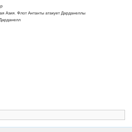
ир
лая Азия. Флот Антанты атакует Дарданеллы
 Дарданелл