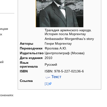
емцам
Трагедия армянского народа.
История посла Моргентау
ых
Ambassador Morgenthau's story
Авторы
Генри Моргентау
Переводчики
Фролова А.Ю.
Издательство
Центрполиграф (Москва)
Дата издания
2010
ций
Язык
Русский
оригинала
ISBN
ISBN: 978-5-227-02136-6
Текст
Ссылка
[1]
гонениях