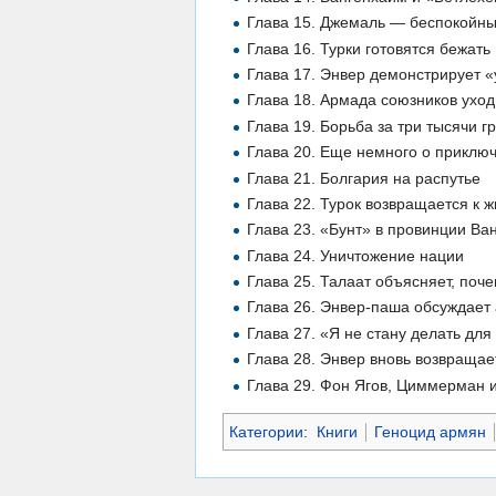
Глава 15. Джемаль — беспокойны
Глава 16. Турки готовятся бежат
Глава 17. Энвер демонстрирует 
Глава 18. Армада союзников уходи
Глава 19. Борьба за три тысячи г
Глава 20. Еще немного о приклю
Глава 21. Болгария на распутье
Глава 22. Турок возвращается к 
Глава 23. «Бунт» в провинции Ва
Глава 24. Уничтожение нации
Глава 25. Талаат объясняет, поч
Глава 26. Энвер-паша обсуждает
Глава 27. «Я не стану делать дл
Глава 28. Энвер вновь возвращае
Глава 29. Фон Ягов, Циммерман 
Категории
:
Книги
Геноцид армян