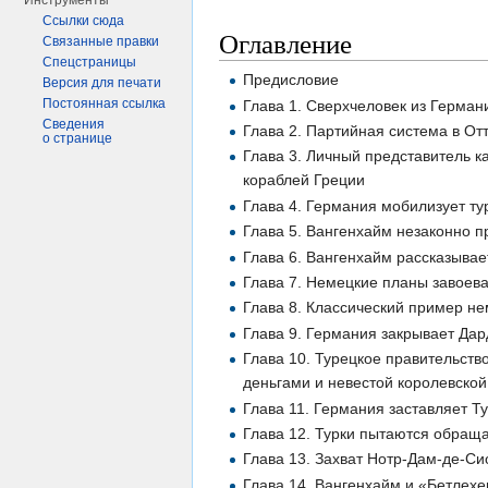
Инструменты
Ссылки сюда
Оглавление
Связанные правки
Спецстраницы
Предисловие
Версия для печати
Постоянная ссылка
Глава 1. Сверхчеловек из Герман
Сведения
Глава 2. Партийная система в От
о странице
Глава 3. Личный представитель 
кораблей Греции
Глава 4. Германия мобилизует т
Глава 5. Вангенхайм незаконно 
Глава 6. Вангенхайм рассказывае
Глава 7. Немецкие планы завоева
Глава 8. Классический пример н
Глава 9. Германия закрывает Дар
Глава 10. Турецкое правительств
деньгами и невестой королевской
Глава 11. Германия заставляет Т
Глава 12. Турки пытаются обращ
Глава 13. Захват Нотр-Дам-де-Си
Глава 14. Вангенхайм и «Бетлех