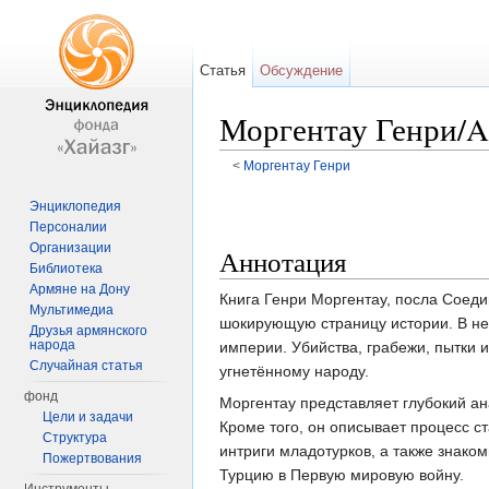
Статья
Обсуждение
Моргентау Генри/Am
<
Моргентау Генри
Перейти к:
навигация
,
поиск
Энциклопедия
Персоналии
Организации
Аннотация
Библиотека
Армяне на Дону
Книга Генри Моргентау, посла Соеди
Мультимедиа
шокирующую страницу истории. В не
Друзья армянского
народа
империи. Убийства, грабежи, пытки 
Случайная статья
угнетённому народу.
фонд
Моргентау представляет глубокий ан
Цели и задачи
Кроме того, он описывает процесс 
Структура
интриги младотурков, а также знако
Пожертвования
Турцию в Первую мировую войну.