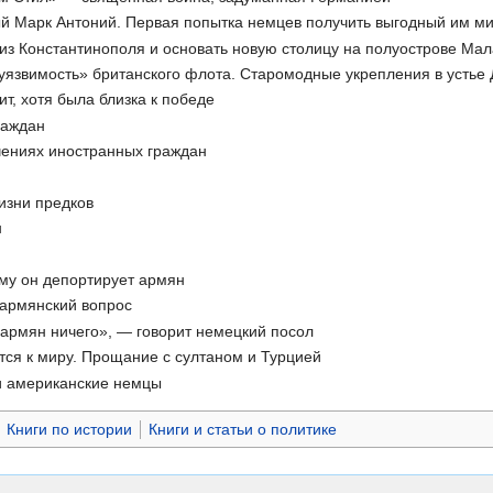
й Марк Антоний. Первая попытка немцев получить выгодный им м
ь из Константинополя и основать новую столицу на полуострове Ма
«уязвимость» британского флота. Старомодные укрепления в устье
т, хотя была близка к победе
раждан
чениях иностранных граждан
жизни предков
н
ему он депортирует армян
 армянский вопрос
я армян ничего», — говорит немецкий посол
тся к миру. Прощание с султаном и Турцией
и американские немцы
Книги по истории
Книги и статьи о политике