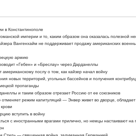
ии в Константинополе
томанской империи и то, каким образом она оказалась полезной н
кайзера Вангенхайм не поддерживает продажу американских военн
урецкую армию
проводит «Гебен» и «Бреслау» через Дарданеллы
т американскому послу о том, как кайзер начал войну
ния новых территорий, угольных бассейнов и получения контрибу
емецкой пропаганды
данеллы и таким образом отрезает Россию от ее союзников
о отменяет режим капитуляций — Энвер живет во дворце, обладает
 крови
урцию вступить в войну
аться с иностранными врагами прилично, но немцы настаивают на 
он
ем Стил» — священная война, задуманная Германией