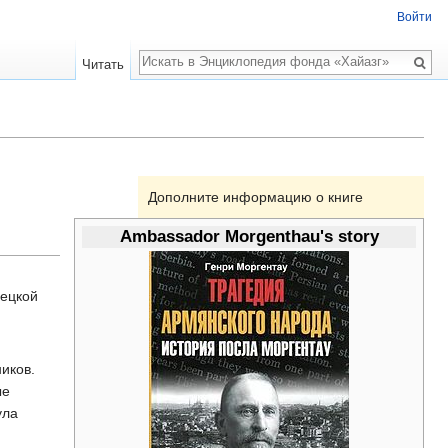
Войти
Поиск
Читать
Дополните информацию о книге
Ambassador Morgenthau's story
рецкой
иков.
ые
ула