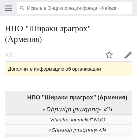
НПО "Шираки лрагрох"
(Армения)
Дополните информацию об организации
НПО "Шираки лрагрох" (Армения)
«Շիրակի լրագրող» ՀԿ
"Shirak's Journalist" NGO
«Շիրակի լրագրող» ՀԿ