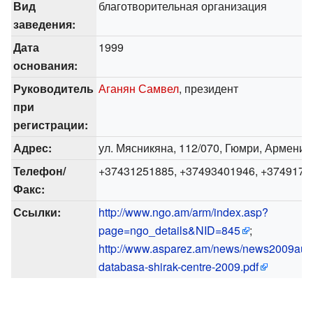
Вид
благотворительная организация
заведения:
Дата
1999
основания:
Руководитель
Аганян Самвел
, президент
при
регистрации:
Адрес:
ул. Мясникяна, 112/070, Гюмри, Армения
Телефон/
+37431251885, +37493401946, +3749171
Факс:
Ссылки:
http://www.ngo.am/arm/index.asp?
page=ngo_details&NID=845
;
http://www.asparez.am/news/news2009aug
databasa-shirak-centre-2009.pdf