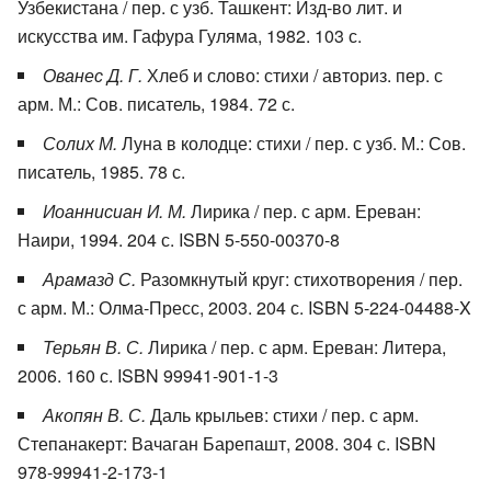
Узбекистана / пер. с узб. Ташкент: Изд-во лит. и
искусства им. Гафура Гуляма, 1982. 103 с.
Ованес Д. Г.
Хлеб и слово: стихи / авториз. пер. с
арм. М.: Сов. писатель, 1984. 72 с.
Солих М.
Луна в колодце: стихи / пер. с узб. М.: Сов.
писатель, 1985. 78 с.
Иоаннисиан И. М.
Лирика / пер. с арм. Ереван:
Наири, 1994. 204 с. ISBN 5-550-00370-8
Арамазд С.
Разомкнутый круг: стихотворения / пер.
с арм. М.: Олма-Пресс, 2003. 204 с. ISBN 5-224-04488-X
Терьян В. С.
Лирика / пер. с арм. Ереван: Литера,
2006. 160 с. ISBN 99941-901-1-3
Акопян В. С.
Даль крыльев: стихи / пер. с арм.
Степанакерт: Вачаган Барепашт, 2008. 304 с. ISBN
978-99941-2-173-1