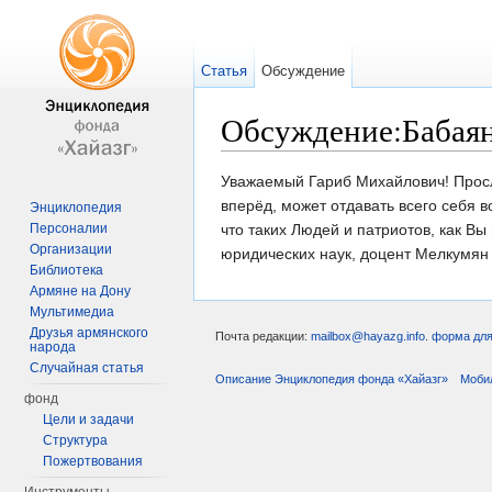
Статья
Обсуждение
Обсуждение:Бабая
Перейти к:
навигация
,
поиск
Уважаемый Гариб Михайлович! Просл
вперёд, может отдавать всего себя 
Энциклопедия
Персоналии
что таких Людей и патриотов, как В
Организации
юридических наук, доцент Мелкумян
Библиотека
Армяне на Дону
Мультимедиа
Друзья армянского
Почта редакции:
mailbox@hayazg.info
.
форма для
народа
Случайная статья
Описание Энциклопедия фонда «Хайазг»
Моби
фонд
Цели и задачи
Структура
Пожертвования