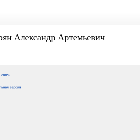
рян Александр Артемьевич
 связи
.
льная версия