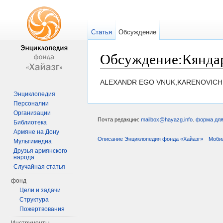
Статья
Обсуждение
Обсуждение:Кянда
Перейти к:
навигация
,
поиск
ALEXANDR EGO VNUK,KARENOVICH
Энциклопедия
Персоналии
Организации
Почта редакции:
mailbox@hayazg.info
.
форма для
Библиотека
Армяне на Дону
Описание Энциклопедия фонда «Хайазг»
Моби
Мультимедиа
Друзья армянского
народа
Случайная статья
фонд
Цели и задачи
Структура
Пожертвования