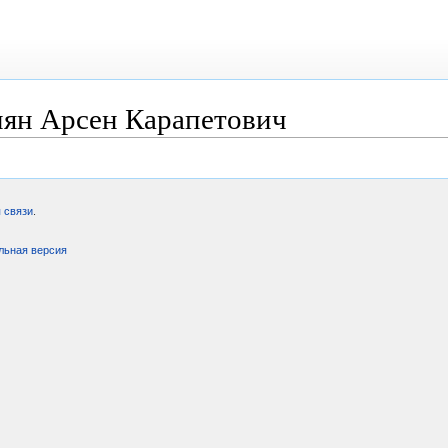
ян Арсен Карапетович
 связи
.
льная версия