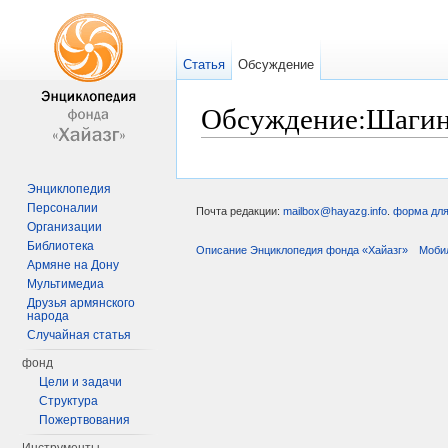
Статья
Обсуждение
Обсуждение:Шагин
Перейти к:
навигация
,
поиск
Энциклопедия
Персоналии
Почта редакции:
mailbox@hayazg.info
.
форма для
Организации
Библиотека
Описание Энциклопедия фонда «Хайазг»
Моби
Армяне на Дону
Мультимедиа
Друзья армянского
народа
Случайная статья
фонд
Цели и задачи
Структура
Пожертвования