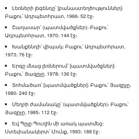
Լեռների լեգենդը՝ [բանաստեղծություններ]։
Բաքու՝ Ադրպետհրատ, 1966։ 52 էջ։
Շաղասար՝ (պատմվածքներ)։ Բաքու՝
Ադրպետհրատ, 1970։ 144 էջ։
Խանքենդի՝ վիպակ։ Բաքու՝ Ադրպետհրատ,
1973։ 76 էջ։
Երգը մնաց լեռներում՝ [պատմվածքներ]։
Բաքու՝ Յազըչը, 1978։ 136 էջ։
Տոհմածառ՝ [պատմվածքներ]։ Բաքու՝ Յազըչը,
1980։ 240 էջ։
Մեղրի ժամանակը՝ (պատմվածքներ)։ Բաքու՝
Յազըչը, 1985։ 112 էջ։
Եվ Պըլը-Պուղին մի առակ պատմեց։
Ստեփանակերտ՝ Մունք, 1993։ 188 էջ։