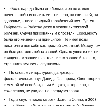
«Боль народа была его болью, и он не жалел
ничего, чтобы исцелить ее – ни перо, ни свет очей, ни
здоровье, – писал видный карабахский поэт Гурген
Габриелян. – Работал даже в условиях тяжелой
болезни, будучи прикованным к постели. Скромность
была его жизненным принципом. Не имел позы
писателя и вел себя как простой смертный. Между тем
он был достоин любых званий. Однако ушел из жизни в
священном звании писателя, и это звание было его,
странника вечности, спутником».
По словам литературоведа, доктора
филологических наук Давида Гаспаряна, Овян творил
с мечтой об освобождении Арцаха, которое он, к
сожалению, не увидел, но предчувствовал.
Годы спустя после смерти Вазгена Овяна, в 2003
году, в Ереване был издан замечательный сборник