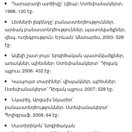
Ղարաբաղի արծիվը՝ (վեպ)։ Ստեփանակերտ,
1998։ 120 էջ։
Լեռների լեգենդը՝ բանաստեղծություններ,
արձակ բանաստեղծություններ, պատմվածքներ,
վեպ, ուղեգրություն։ Երևան՝ Անտարես, 2003։ 528
էջ։
Ավելի շատ լույս՝ երգիծական պատմվածքներ,
առակներ, պիեսներ։ Ստեփանակերտ՝ Դիզակ
պլյուս, 2006։ 432 էջ։
Կապույտ տարիներ՝ վիպակներ, պիեսներ։
Ստեփանակերտ՝ Դիզակ պլյուս, 2007։ 528 էջ։
Նկարիչ, Արցախ նկարիր՝
բանաստեղծություններ։ Ստեփանակերտ՝
Պոլիգրաֆ, 2008։ 64 էջ։
Սատիրիկոն՝ երգիծական