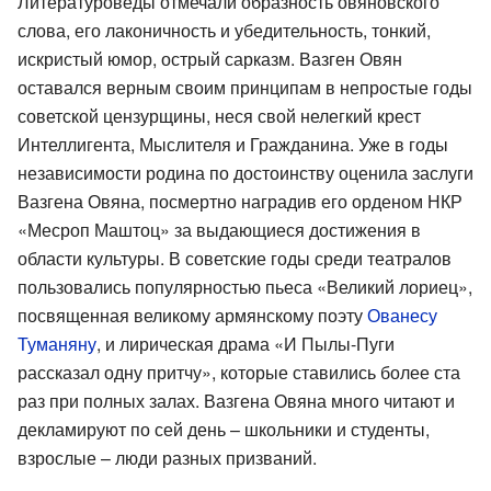
Литературоведы отмечали образность овяновского
слова, его лаконичность и убедительность, тонкий,
искристый юмор, острый сарказм. Вазген Овян
оставался верным своим принципам в непростые годы
советской цензурщины, неся свой нелегкий крест
Интеллигента, Мыслителя и Гражданина. Уже в годы
независимости родина по достоинству оценила заслуги
Вазгена Овяна, посмертно наградив его орденом НКР
«Месроп Маштоц» за выдающиеся достижения в
области культуры. В советские годы среди театралов
пользовались популярностью пьеса «Великий лориец»,
посвященная великому армянскому поэту
Ованесу
Туманяну
, и лирическая драма «И Пылы-Пуги
рассказал одну притчу», которые ставились более ста
раз при полных залах. Вазгена Овяна много читают и
декламируют по сей день – школьники и студенты,
взрослые – люди разных призваний.