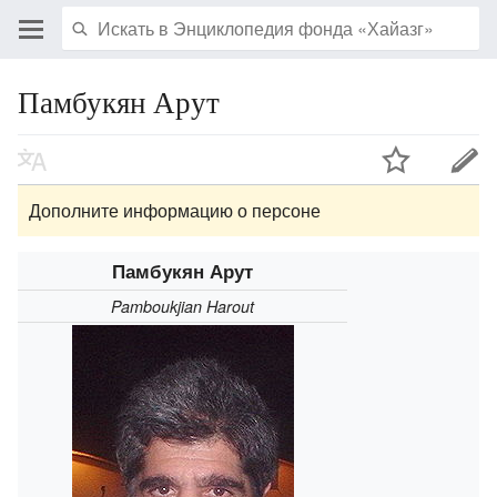
Памбукян Арут
Дополните информацию о персоне
Памбукян Арут
Pamboukjian Harout