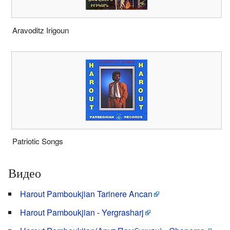
Aravoditz Irigoun
Patriotic Songs
Видео
Harout Pamboukjian Tarinere Ancan
Harout Pamboukjian - Yergrasharj