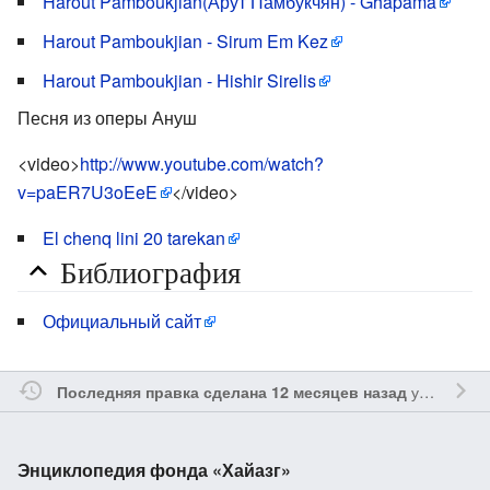
Harout Pamboukjian(Арут Памбукчян) - Ghapama
Harout Pamboukjian - Sirum Em Kez
Harout Pamboukjian - Hishir Sirelis
Песня из оперы Ануш
<video>
http://www.youtube.com/watch?
v=paER7U3oEeE
</video>
El chenq lini 20 tarekan
Библиография
Официальный сайт
участником
Последняя правка сделана 12 месяцев назад
Энциклопедия фонда «Хайазг»