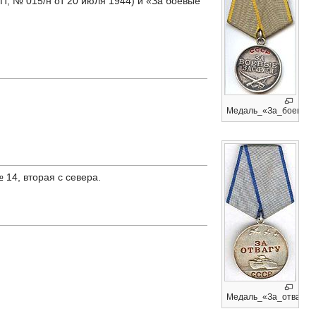
П, № 015/н от 20 июля 1944) и «За боевые
Медаль_«За_боевые_
14, вторая с севера.
Медаль_«За_отвагу»_