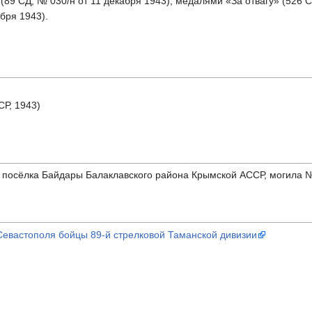
89 СД, № 030/н от 11 декабря 1943), медалями «За отвагу» (526 С
ября 1943).
СР, 1943)
посёлка Байдары Балаклавского района Крымской АССР, могила № 
Севастополя бойцы 89-й стрелковой Таманской дивизии