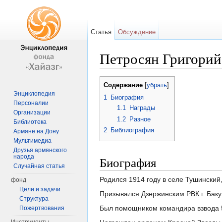
Статья
Обсуждение
Петросян Григорий
Перейти к:
навигация
,
поиск
Содержание
[
убрать
]
Энциклопедия
1
Биография
Персоналии
1.1
Награды
Организации
1.2
Разное
Библиотека
2
Библиография
Армяне на Дону
Мультимедиа
Друзья армянского
народа
Биография
Случайная статья
Родился 1914 году в селе Тушинский
фонд
Цели и задачи
Призывался Дзержинским РВК г. Баку
Структура
Был помощником командира взвода 5
Пожертвования