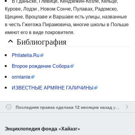
В Гданьске, Гливице, Кендзежин-Козле, Кельце,
Курове, Лодзи , Новом Сонче, Пулавах, Радомско,
Щецине, Вроцлаве и Варшаве есть улицы, названные
в честь Гжегожа Пирамовича, многие школы в Польше
имеют его в виде покровителя.
Библиография
Philatelia.Ru
Второе рождение Собора
ormianie
ИЗВЕСТНЫЕ АРМЯНЕ ГАЛИЧИНЫ
участником
Последняя правка сделана 12 месяцев назад
Энциклопедия фонда «Хайазг»