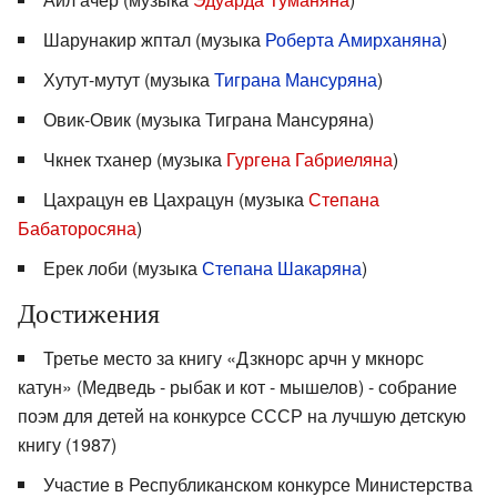
Шарунакир жптал (музыка
Роберта Амирханяна
)
Хутут-мутут (музыка
Тиграна Мансуряна
)
Овик-Овик (музыка Тиграна Мансуряна)
Чкнек тханер (музыка
Гургена Габриеляна
)
Цахрацун ев Цахрацун (музыка
Степана
Бабаторосяна
)
Ерек лоби (музыка
Степана Шакаряна
)
Достижения
Третье место за книгу «Дзкнорс арчн у мкнорс
катун» (Медведь - рыбак и кот - мышелов) - собрание
поэм для детей на конкурсе СССР на лучшую детскую
книгу (1987)
Участие в Республиканском конкурсе Министерства