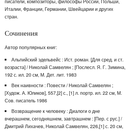
писатели, композиторы, философы России, Польши,
Италии, Франции, Германии, Швейцарии и других
стран.
Сочинения
Автор популярных книг:
Альпийский эдельвейс : Ист. роман. [Для сред. и ст.
возраста] / Николай Самвелян ; [Послесл. Я. Г. Зимина,
192 с. ил. 20 см, М. Дет. лит. 1983
Век наивности : Повести / Николай Самвелян ;
[Худож. А. Юликов], 557,[2] с., [1] л. портр. ил. 22 см, М.
Сов. писатель 1986
Возвращение к человеку : Диалоги о дне
вчерашнем, сегодняшнем, завтрашнем : [Пер. с рус.] /
Дмитрий Лихачев, Николай Самвелян, 226,[1] с. 20 см,