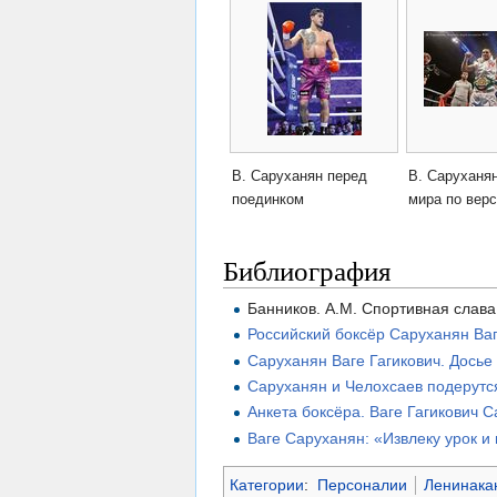
В. Саруханян перед
В. Саруханя
поединком
мира по вер
Библиография
Банников. А.М. Спортивная слава
Российский боксёр Саруханян Ваг
Саруханян Ваге Гагикович. Досье
Саруханян и Челохсаев подерутс
Анкета боксёра. Ваге Гагикович 
Ваге Саруханян: «Извлеку урок и
Категории
:
Персоналии
Ленинака