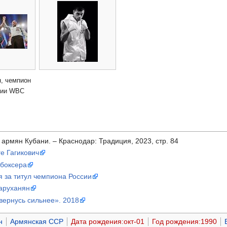
н, чемпион
сии WBC
 армян Кубани. – Краснодар: Традиция, 2023, стр. 84
е Гагикович
 боксера
я за титул чемпиона России
Саруханян
 вернусь сильнее». 2018
н
Армянская ССР
Дата рождения:окт-01
Год рождения:1990