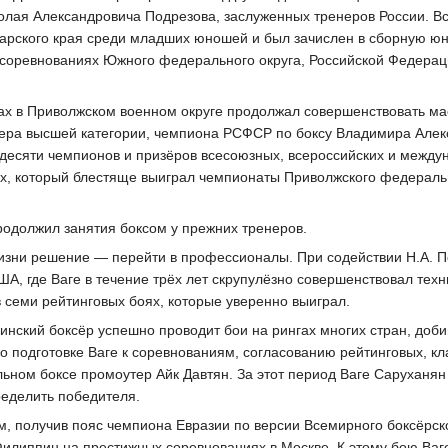
олая Александровича Подрезова, заслуженных тренеров России. Вс
арского края среди младших юношей и был зачислен в сборную ю
в соревнованиях Южного федерального округа, Российской Федерац
ах в Приволжском военном округе продолжал совершенствовать мас
ера высшей категории, чемпиона РСФСР по боксу Владимира Але
идесяти чемпионов и призёров всесоюзных, всероссийских и между
ых, который блестяще выиграл чемпионаты Приволжского федераль
родолжил занятия боксом у прежних тренеров.
 жизни решение — перейти в профессионалы. При содействии Н.А. 
, где Ваге в течение трёх лет скрупулёзно совершенствовал техни
 семи рейтинговых боях, которые уверенно выиграл.
инский боксёр успешно проводит бои на рингах многих стран, доби
 подготовке Ваге к соревнованиям, согласованию рейтинговых, кл
ном боксе промоутер Айк Давтян. За этот период Ваге Саруханян п
ределить победителя.
м, получив пояс чемпиона Евразии по версии Всемирного боксёрско
липпин на престижных соревнованиях в Москве. К этому бою Ваге г