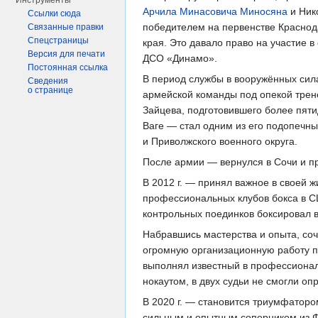
Инструменты
Арчила Минасовича Миносяна
и Ник
Ссылки сюда
победителем на первенстве Краснод
Связанные правки
Спецстраницы
края. Это давало право на участие 
Версия для печати
ДСО «Динамо».
Постоянная ссылка
В период службы в вооружённых сил
Сведения
о странице
армейской команды под опекой трен
Зайцева, подготовившего более пят
Ваге — стал одним из его подопечн
и Приволжского военного округа.
После армии — вернулся в Сочи и п
В 2012 г. — принял важное в своей
профессиональных клубов бокса в США
контрольных поединков боксировал в
Набравшись мастерства и опыта, соч
огромную организационную работу по
выполнял известный в профессиональ
нокаутом, в двух судьи не смогли оп
В 2020 г. — становится триумфаторо
сильным и опытным соперником из Фи