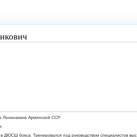
гикович
де Ленинакане Армянской ССР.
и.
 в ДЮСШ бокса. Тренировался под руководством специалистов выс