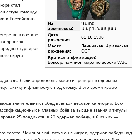
коре стал
ношескую команду
ии и Российского
На
Վահե
армянском:
Սարուխանյան
терство в составе
Дата
01.10.1990
рождения:
ксандровича
Место
Ленинакан, Армянская
народных турниров.
рождения:
ССР
ного округа
Краткая информация:
Боксёр, чемпион мира по версии WBC
Подрезова были определены место и тренеры в одном из
ку, тактику и физическую подготовку. В это время кроме
ваясь значительных побед в лёгкой весовой категории. Всю
ассификационных и главных боёв за высшие звания и титулы
ровёл 25 поединков, в 20 одержал победу, в 6 из них —
го совета. Чемпионский титул он выиграл, одержав победу над
отовился целых 3 года, когда жил и тренировался в Лос-