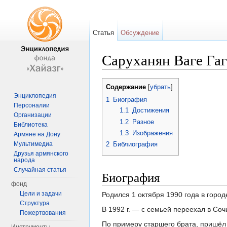
Статья
Обсуждение
Саруханян Ваге Га
Перейти к:
навигация
,
поиск
Содержание
[
убрать
]
Энциклопедия
1
Биография
Персоналии
1.1
Достижения
Организации
1.2
Разное
Библиотека
1.3
Изображения
Армяне на Дону
Мультимедиа
2
Библиография
Друзья армянского
народа
Случайная статья
Биография
фонд
Цели и задачи
Родился 1 октября 1990 года в горо
Структура
В 1992 г. — с семьей переехал в Соч
Пожертвования
По примеру старшего брата, пришёл