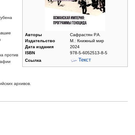
Рубена
авшие
Авторы
Сафрастян Р.А.
ы
Издательство
М.: Книжный мир
Дата издания
2024
ISBN
978-5-6052513-8-5
на против
Текст
Ссылка
рафии
ийских архивов.