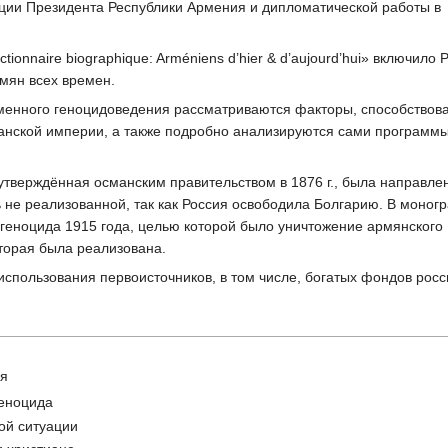
ции Президента Республики Армения и дипломатической работы в
ctionnaire biographique: Arméniens d’hier & d’aujourd’hui» включило 
мян всех времен.
ременного геноцидоведения рассматриваются факторы, способствов
анской империи, а также подробно анализируются сами программ
утверждённая османским правительством в 1876 г., была направле
ь не реализованной, так как Россия освободила Болгарию. В моног
геноцида 1915 года, целью которой было уничтожение армянского
торая была реализована.
использования первоисточников, в том числе, богатых фондов росс
ия
геноцида
ой ситуации