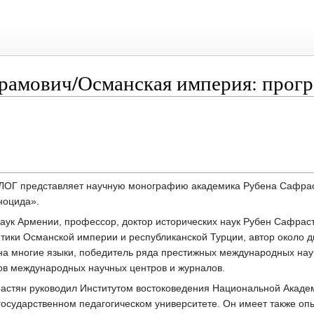
рамович/Османская империя: прог
ЛОГ представляет научную монографию академика Рубена Сафра
ноцида».
ук Армении, профессор, доктор исторических наук Рубен Сафрас
итики Османской империи и республиканской Турции, автор около д
на многие языки, победитель ряда престижных международных на
тов международных научных центров и журналов.
астян руководил Институтом востоковедения Национальной Акаде
государственном педагогическом университете. Он имеет также оп