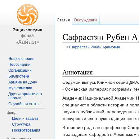
Статья
Обсуждение
Сафрастян Рубен А
<
Сафрастян Рубен Арамович
Перейти к:
навигация
,
поиск
Энциклопедия
Персоналии
Аннотация
Организации
Библиотека
Седьмой выпуск Книжной серии ДИА
Армяне на Дону
Мультимедиа
«Османская империя: программы ге
Друзья армянского
Академик Национальной Академии На
народа
Случайная статья
специалист в области истории и пол
научных публикаций, переведенных 
фонд
конкурсов и член руководящих сове
Цели и задачи
Структура
В течение ряда лет профессор Сафр
Пожертвования
и заведовал кафедрой в Армянском 