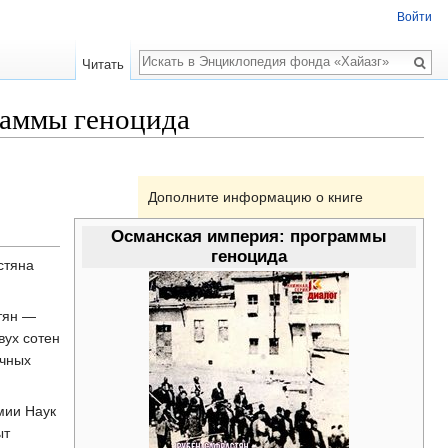
Войти
Поиск
Читать
раммы геноцида
Дополните информацию о книге
Османская империя: программы
геноцида
стяна
тян —
вух сотен
учных
мии Наук
ыт