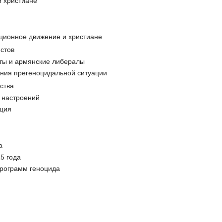
и христиане
уционное движение и христиане
стов
сты и армянские либералы
ения прегеноцидальной ситуации
ства
х настроений
ация
а
5 года
программ геноцида