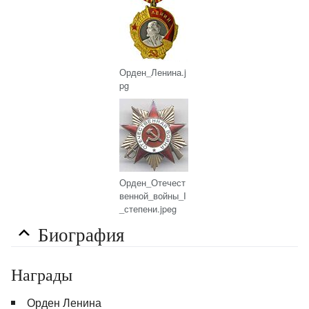
Орден_Ленина.j
pg
Орден_Отечест
венной_войны_I
_степени.jpeg
Биография
Награды
Орден Ленина