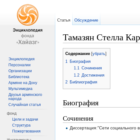
Статья
Обсуждение
Тамазян Стелла Ка
Перейти к:
навигация
,
поиск
Содержание
[
убрать
]
Энциклопедия
1
Биография
Персоналии
1.1
Сочинения
Организации
1.2
Достижения
Библиотека
2
Библиография
Армяне на Дону
Мультимедиа
Друзья армянского
народа
Биография
Случайная статья
фонд
Сочинения
Цели и задачи
Структура
Диссертация:"Сети социального 
Пожертвования