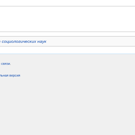
 социологических наук
 связи
.
льная версия