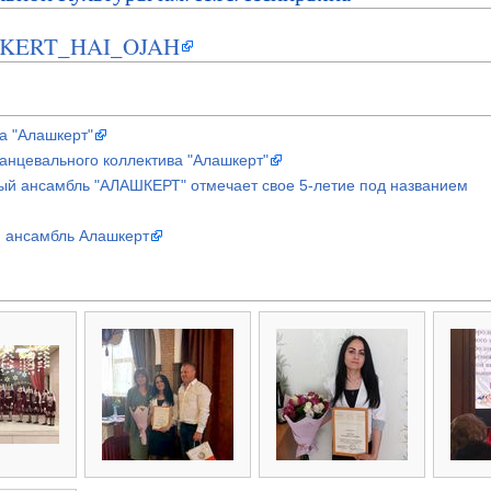
SHKERT_HAI_OJAH
а "Алашкерт"
анцевального коллектива "Алашкерт"
ый ансамбль "АЛАШКЕРТ" отмечает свое 5-летие под названием
 ансамбль Алашкерт