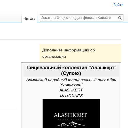
Войти
Поиск
Читать
Дополните информацию об
организации
Танцевальный коллектив "Алашкерт"
(Супсех)
Армянский народный танцевальный ансамбль
"Алашкерт"
ALASHKERT
ԱԼԱՇԿԵՐՏ