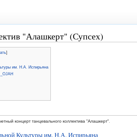
ектив "Алашкерт" (Супсех)
ать
]
ьтуры им. Н.А. Испирьяна
I_OJAH
тчетный концерт танцевального коллектива "Алашкерт".
ьной Культуры им. Н.А. Испирьяна