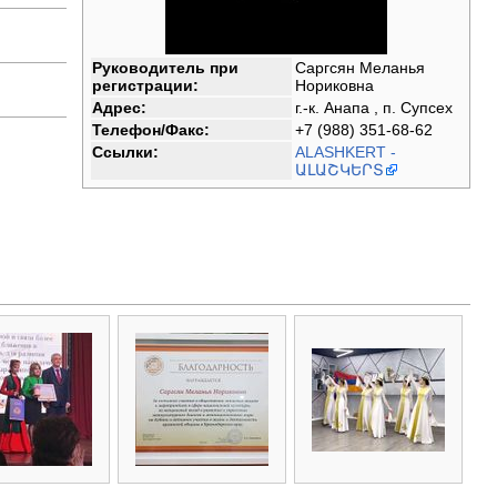
Руководитель при
Саргсян Меланья
регистрации:
Нориковна
Адрес:
г.-к. Анапа , п. Супсех
Телефон/Факс:
+7 (988) 351-68-62
Ссылки:
ALASHKERT -
ԱԼԱՇԿԵՐՏ