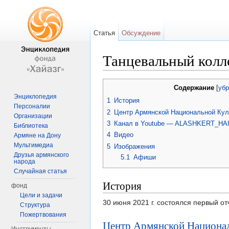
Статья
Обсуждение
Танцевальный колл
Перейти к:
навигация
,
поиск
Содержание
[
убр
Энциклопедия
1
История
Персоналии
2
Центр Армянской Национальной Кул
Организации
3
Канал в Youtube — ALASHKERT_HA
Библиотека
4
Видео
Армяне на Дону
Мультимедиа
5
Изображения
Друзья армянского
5.1
Афиши
народа
Случайная статья
История
фонд
Цели и задачи
30 июня 2021 г. состоялся первый о
Структура
Пожертвования
Центр Армянской Национал