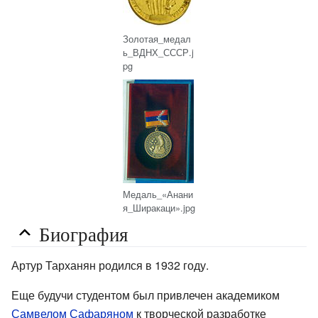
Золотая_медал
ь_ВДНХ_СССР.j
pg
Медаль_«Анани
я_Ширакаци».jpg
Биография
Артур Тарханян родился в 1932 году.
Еще будучи студентом был привлечен академиком
Самвелом Сафаряном
к творческой разработке