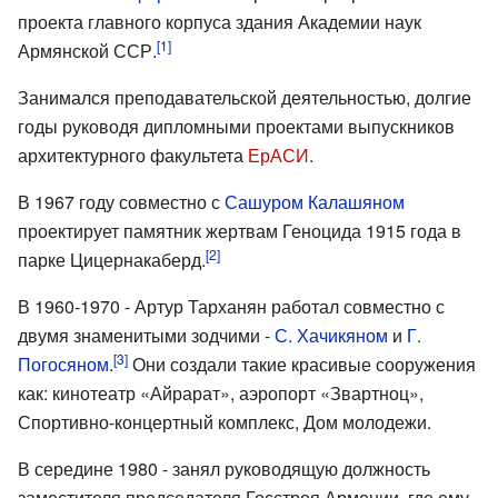
проекта главного корпуса здания Академии наук
[1]
Армянской ССР.
Занимался преподавательской деятельностью, долгие
годы руководя дипломными проектами выпускников
архитектурного факультета
ЕрАСИ
.
В 1967 году совместно с
Сашуром Калашяном
проектирует памятник жертвам Геноцида 1915 года в
[2]
парке Цицернакаберд.
В 1960-1970 - Артур Тарханян работал совместно с
двумя знаменитыми зодчими -
С. Хачикяном
и
Г.
[3]
Погосяном
.
Они создали такие красивые сооружения
как: кинотеатр «Айрарат», аэропорт «Звартноц»,
Спортивно-концертный комплекс, Дом молодежи.
В середине 1980 - занял руководящую должность
заместителя председателя Госстроя Армении, где ему