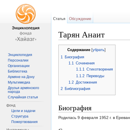
Статья
Обсуждение
Тарян Анаит
Перейти к:
навигация
,
поиск
Содержание
[
убрать
]
Энциклопедия
1
Биография
Персоналии
1.1
Сочинения
Организации
1.1.1
Стихотворения
Библиотека
1.1.2
Переводы
Армяне на Дону
1.2
Достижения
Мультимедиа
Друзья армянского
2
Библиография
народа
Случайная статья
Биография
фонд
Цели и задачи
Структура
Родилась 9 февраля 1952 г. в Ереван
Пожертвования