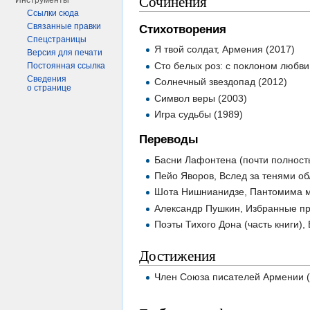
Сочинения
Инструменты
Ссылки сюда
Связанные правки
Стихотворения
Спецстраницы
Я твой солдат, Армения (2017)
Версия для печати
Сто белых роз: с поклоном любви
Постоянная ссылка
Сведения
Солнечный звездопад (2012)
о странице
Символ веры (2003)
Игра судьбы (1989)
Переводы
Басни Лафонтена (почти полность
Пейо Яворов, Вслед за тенями обла
Шота Нишнианидзе, Пантомима мас
Александр Пушкин, Избранные про
Поэты Тихого Дона (часть книги), 
Достижения
Член Союза писателей Армении (