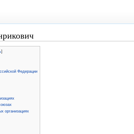
нрикович
ь
]
оссийской Федерации
низациях
союзах
ых организациях