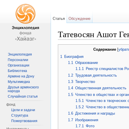
Статья
Обсуждение
Татевосян Ашот Ге
Перейти к:
навигация
,
поиск
Содержание
[
убрат
Энциклопедия
1
Биография
Персоналии
1.1
Образование
Организации
1.1.1
Реестр специалистов Р
Библиотека
1.2
Трудовая деятельность
Армяне на Дону
1.3
Творчество
Мультимедиа
Друзья армянского
1.4
Общественная деятельность
народа
1.5
Членство в обществах и орга
Случайная статья
1.5.1
Членство в творческих 
фонд
1.5.2
Членство в общественн
Цели и задачи
1.6
Достижения и награды
Структура
1.7
Изображения
Пожертвования
1.7.1
Фото