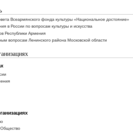
ь
овета Всеармянского фонда культуры «Национальное достояние»
ия в России по вопросам культуры и искусства
ов Республики Армения
ным вопросам Ленинского района Московской области
ганизациях
ах
сии
мения
ганизациях
во
е Общество