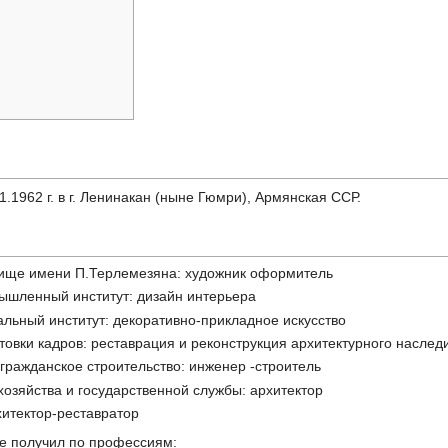
1.1962 г. в г. Ленинакан (ныне Гюмри), Армянская ССР.
лище имени П.Терлемезяна: художник оформитель
ышленный институт: дизайн интерьера
льный институт: декоративно-прикладное искусство
овки кадров: реставрация и реконструкция архитектурного наслед
ажданское строительство: инженер -строитель
озяйства и государственной службы: архитектор
итектор-реставратор
е получил по профессиям: