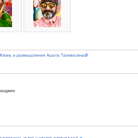
 Жизнь и размышления Ашота Татевосяна
ханджян