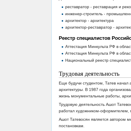
реставратор - реставрация и рек
инженер-строитель - промышленн
архитектор - архитектура
архитектор-реставратор - архите
Реестр специалистов Россий
Аттестация Минкульта РФ в облас
Аттестация Минкульта РФ в облас
Национальный реестр специалист
Трудовая деятельность
Еще будучи студентом, Татев начал 
архитектуры. В 1987 года организо
жизнь монументальные работы, архи
Трудовую деятельность Ашот Татевос
работал художником-оформителем, г
Ашот Татевосян является автором мн
постановкам.