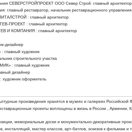
пания СЕВЕРСТРОЙПРОЕКТ ООО Север Строй: главный архитектор, 
ия: главный реставратор, начальник реставрационного управления
ПИТАЛСТРОЙ : главный архитектор
ТЕВ-ПРОЕКТ : главный архитектор
ТЕВ И КОМПАНИЯ : главный архитектор
к-дизайнер
 главный художник
ьник строительного участка
МИК» : главный художник
авный дизайнер
 : художник оформитель
ьптурные произведения хранятся в музеях и галереях Российской
еставрационные проекты воплощены в жизнь в России , Армении, К
озиции, мемориальные доски и монументально-декоративные прои
ов, инсталляций, мастер классов, арт-батлов, эскизов к фильмам и