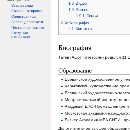
Инструменты
1.8
Видео
Ссылки сюда
1.9
Разное
Связанные правки
1.9.1
Семья
Спецстраницы
Версия для печати
2
Библиография
Постоянная ссылка
2.1
Контакты
Сведения
о странице
Биография
Татев (Ашот Татевосян) родился 11.1
Образование
Ереванское художественное учи
Харьковский художественно пром
Ереванский художественно-театра
Межрегиональный институт подгот
Академия ДПО-Промышленное и гр
Московская академия народного х
Бизнес Академия МБА СИТИ : арх
Дополнительное высшее образовани