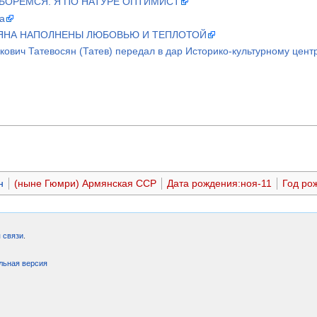
 БОРЕМСЯ. Я ПО НАТУРЕ ОПТИМИСТ
а
СЯНА НАПОЛНЕНЫ ЛЮБОВЬЮ И ТЕПЛОТОЙ
кович Татевосян (Татев) передал в дар Историко-культурному цен
н
(ныне Гюмри) Армянская ССР
Дата рождения:ноя-11
Год ро
 связи
.
льная версия