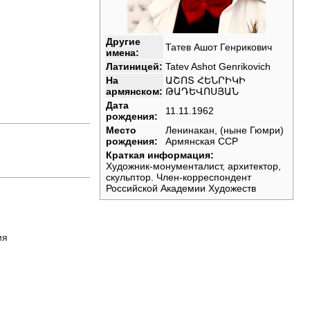
Другие
Татев Ашот Генрикович
имена:
Латиницей:
Tatev Ashot Genrikovich
На
ԱՇՈՏ ՀԵՆՐԻԿԻ
армянском:
ԹԱԴԵՎՈՍՅԱՆ
Дата
11.11.1962
рождения:
Место
Ленинакан, (ныне Гюмри)
рождения:
Армянская ССР
Краткая информация:
Художник-монументалист, архитектор,
скульптор. Член-корреспондент
Российской Академии Художеств
ия