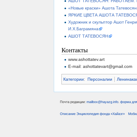
АШОТ ТАТЕВОСЯН: РАБОТАЕМ.
«Новые краски» Ашота Татевосян
ЯРКИЕ ЦВЕТА АШОТА ТАТЕВО
Художник и скульптор Ашот Генри
И.Х.Баграмяна
АШОТ ТАТЕВОСЯН
Контакты
www.ashottatev.art
E-mail: ashottatevart@gmail.com
Категории
:
Персоналии
Ленинака
Почта редакции:
mailbox@hayazg.info
.
форма для
Описание Энциклопедия фонда «Хайазг»
Моби