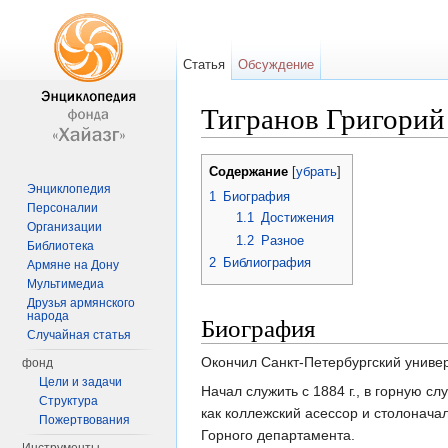
Статья
Обсуждение
Тигранов Григорий
Перейти к:
навигация
,
поиск
Содержание
[
убрать
]
Энциклопедия
1
Биография
Персоналии
1.1
Достижения
Организации
1.2
Разное
Библиотека
2
Библиография
Армяне на Дону
Мультимедиа
Друзья армянского
народа
Биография
Случайная статья
Окончил Санкт-Петербургский универ
фонд
Цели и задачи
Начал служить с 1884 г., в горную с
Структура
как коллежский асессор и столоначал
Пожертвования
Горного департамента.