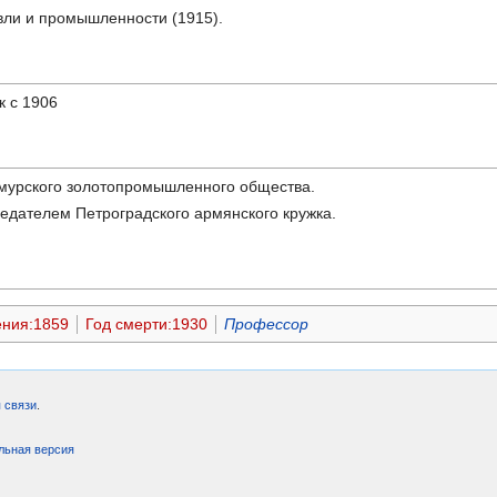
вли и промышленности (1915).
к с 1906
мурского золотопромышленного общества.
дседателем Петроградского армянского кружка.
ения:1859
Год смерти:1930
Профессор
 связи
.
льная версия