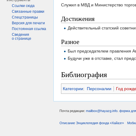
Инструменты
Служил в МВД и Министерство торго
Ссылки сюда
Связанные правки
Достижения
Спецстраницы
Версия для печати
Действительный статский советни
Постоянная ссылка
Сведения
о странице
Разное
Был председателем правления А
Будучи уже в отставке, стал пре
Библиография
Категории
:
Персоналии
Год рожд
Почта редакции:
mailbox@hayazg.info
.
форма для
Описание Энциклопедия фонда «Хайазг»
Моби