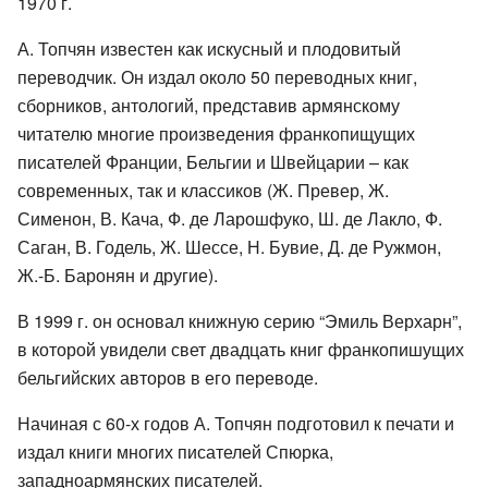
1970 г.
А. Топчян известен как искусный и плодовитый
переводчик. Он издал около 50 переводных книг,
сборников, антологий, представив армянскому
читателю многие произведения франкопищущих
писателей Франции, Бельгии и Швейцарии – как
современных, так и классиков (Ж. Превер, Ж.
Сименон, В. Кача, Ф. де Ларошфуко, Ш. де Лакло, Ф.
Саган, В. Годель, Ж. Шессе, Н. Бувие, Д. де Ружмон,
Ж.-Б. Баронян и другие).
В 1999 г. он основал книжную серию “Эмиль Верхарн”,
в которой увидели свет двадцать книг франкопишущих
бельгийских авторов в его переводе.
Начиная с 60-х годов А. Топчян подготовил к печати и
издал книги многих писателей Спюрка,
западноармянских писателей.