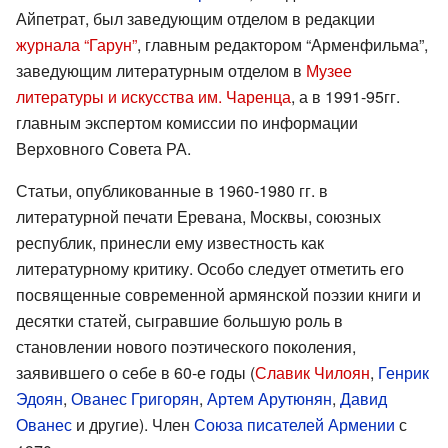
Айпетрат, был заведующим отделом в редакции
журнала “Гарун”
, главным редактором “Арменфильма”,
заведующим литературным отделом в
Музее
литературы и искусства им. Чаренца
, а в 1991-95гг.
главным экспертом комиссии по информации
Верховного Совета РА.
Статьи, опубликованные в 1960-1980 гг. в
литературной печати Еревана, Москвы, союзных
республик, принесли ему известность как
литературному критику. Особо следует отметить его
посвященные современной армянской поэзии книги и
десятки статей, сыгравшие большую роль в
становлении нового поэтического поколения,
заявившего о себе в 60-е годы (
Славик Чилоян
,
Генрик
Эдоян
,
Ованес Григорян
,
Артем Арутюнян
,
Давид
Ованес
и другие). Член
Союза писателей Армении
с