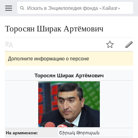
Торосян Ширак Артёмович
Дополните информацию о персоне
Торосян Ширак Артёмович
Շիրակ Թորոսյան
На армянском: