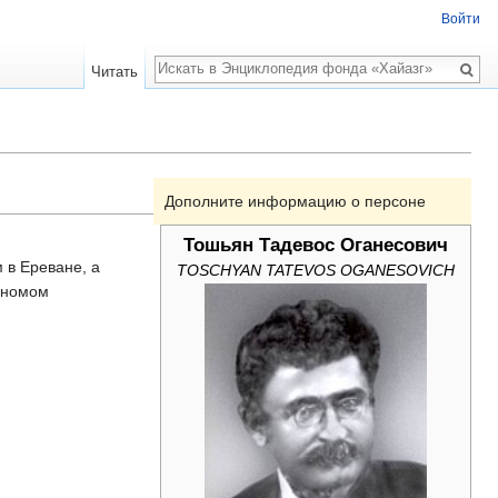
Войти
Поиск
Читать
Дополните информацию о персоне
Тошьян Тадевос Оганесович
 в Ереване, а
TOSCHYAN TATEVOS OGANESOVICH
рономом