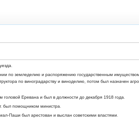
уезда.
влении по земледелию и распоряжению государственным имуществом
структора по виноградарству и виноделию, потом был назначен аг
им головой Еревана и был в должности до декабря 1918 года.
 г. был помощником министра.
емал-Паши был арестован и выслан советскими властями.