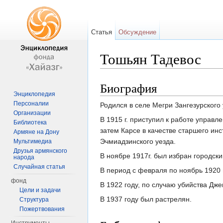
Статья
Обсуждение
Тошьян Тадевос
Перейти к:
навигация
,
поиск
Биография
Энциклопедия
Персоналии
Родился в селе Мегри Зангезурского 
Организации
В 1915 г. приступил к работе упра
Библиотека
затем Карсе в качестве старшего ин
Армяне на Дону
Эчмиадзинского уезда.
Мультимедиа
Друзья армянского
В ноябре 1917г. был избран городск
народа
Случайная статья
В период с февраля по ноябрь 1920
фонд
В 1922 году, по случаю убийства Дж
Цели и задачи
В 1937 году был растрелян.
Структура
Пожертвования