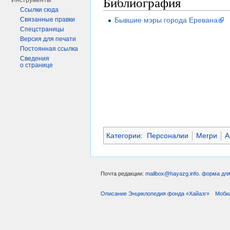
Библиография
Инструменты
Ссылки сюда
Бывшие мэры города Еревана
Связанные правки
Спецстраницы
Версия для печати
Постоянная ссылка
Сведения
о странице
Категории
:
Персоналии
Мегри
А
Почта редакции:
mailbox@hayazg.info
.
форма для
Описание Энциклопедия фонда «Хайазг»
Моби