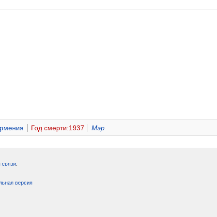
рмения
Год смерти:1937
Мэр
 связи
.
льная версия