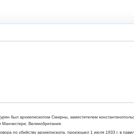
.
 Турян был архиепископом Смирны, заместителем константинопольс
и Манчестере, Великобритания.
говора по убийству архиепископа, произошел 1 июля 1933 г. в пави