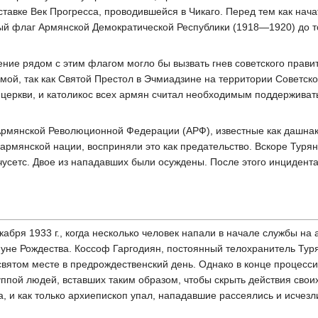
тавке Век Прогресса, проводившейся в Чикаго. Перед тем как нача
ый флаг Армянской Демократической Республики (1918—1920) до то
ние рядом с этим флагом могло бы вызвать гнев советского прави
емой, так как Святой Престол в Эчмиадзине на территории Советс
 церкви, и католикос всех армян считал необходимым поддержива
рмянской Революционной Федерации (АРФ), известные как дашнак
рмянской нации, восприняли это как предательство. Вскоре Турян
усетс. Двое из нападавших были осуждены. После этого инцидент
кабря 1933 г., когда несколько человек напали в начале службы на
уне Рождества. Коссоф Гаргодиян, постоянный телохранитель Туряна
вятом месте в предрождественский день. Однако в конце процесси
уппой людей, вставших таким образом, чтобы скрыть действия свои
 и как только архиепископ упал, нападавшие рассеялись и исчезл