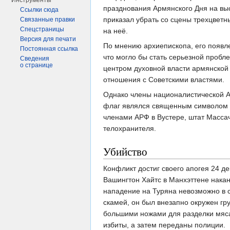
Инструменты
празднования Армянского Дня на выс
Ссылки сюда
приказал убрать со сцены трехцветн
Связанные правки
Спецстраницы
на неё.
Версия для печати
По мнению архиепископа, его появле
Постоянная ссылка
что могло бы стать серьезной пробл
Сведения
о странице
центром духовной власти армянской
отношения с Советскими властями.
Однако члены националистической А
флаг являлся священным символом а
членами АРФ в Вустере, штат Массач
телохранителя.
Убийство
Конфликт достиг своего апогея 24 де
Вашингтон Хайтс в Манхэттене накан
нападение на Туряна невозможно в с
скамей, он был внезапно окружен гр
большими ножами для разделки мяса,
избиты, а затем переданы полиции.