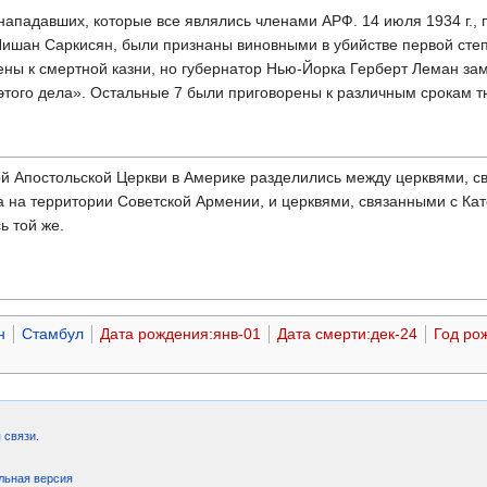
нападавших, которые все являлись членами АРФ. 14 июля 1934 г., п
ишан Саркисян, были признаны виновными в убийстве первой степе
ены к смертной казни, но губернатор Нью-Йорка Герберт Леман за
того дела». Остальные 7 были приговорены к различным срокам тю
й Апостольской Церкви в Америке разделились между церквями, с
 на территории Советской Армении, и церквями, связанными с Като
ь той же.
н
Стамбул
Дата рождения:янв-01
Дата смерти:дек-24
Год ро
 связи
.
льная версия