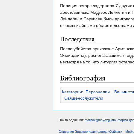
Полиция вскоре задержала 7 других 
арестованных, Мадтэос Лейлегян и Н
Лейлегян и Саркисян были приговор
с чрезвычайными обстоятельствами э
Последствия
После убийства прихожане Армянско
Эчмиадзина), располагавшимся тогда
несмотря на то, что литургия осталас
Библиография
Категории
:
Персоналии
Вашингто
Священослужители
Почта редакции:
mailbox@hayazg.info
.
форма для
Описание Энциклопедия фонда «Хайазг»
Моби