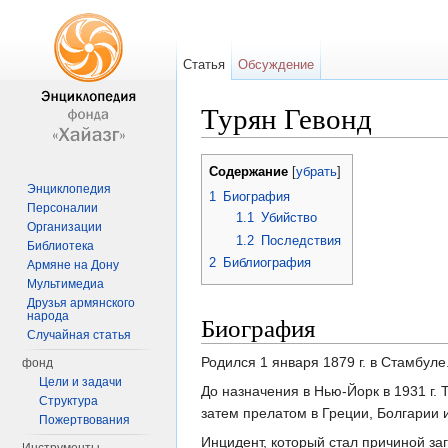
Статья
Обсуждение
Турян Гевонд
Перейти к:
навигация
,
поиск
Содержание
[
убрать
]
Энциклопедия
1
Биография
Персоналии
1.1
Убийство
Организации
1.2
Последствия
Библиотека
2
Библиография
Армяне на Дону
Мультимедиа
Друзья армянского
народа
Биография
Случайная статья
Родился 1 января 1879 г. в Стамбуле
фонд
Цели и задачи
До назначения в Нью-Йорк в 1931 г.
Структура
затем прелатом в Греции, Болгарии 
Пожертвования
Инцидент, который стал причиной за