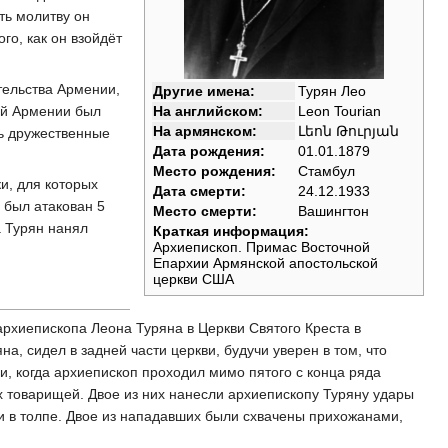
ть молитву он
го, как он взойдёт
тельства Армении,
Другие имена:
Турян Лео
кой Армении был
На английском:
Leon Tourian
На армянском:
Լեոն Թուրյան
ть дружественные
Дата рождения:
01.01.1879
Место рождения:
Стамбул
и, для которых
Дата смерти:
24.12.1933
 был атакован 5
Место смерти:
Вашингтон
а Турян нанял
Краткая информация:
Архиепископ. Примас Восточной
Епархии Армянской апостольской
церкви США
 архиепископа Леона Туряна в Церкви Святого Креста в
, сидел в задней части церкви, будучи уверен в том, что
и, когда архиепископ проходил мимо пятого с конца ряда
х товарищей. Двое из них нанесли архиепископу Туряну удары
и в толпе. Двое из нападавших были схвачены прихожанами,