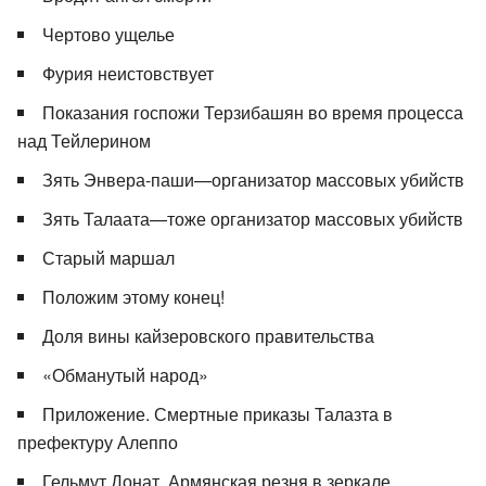
Чертово ущелье
Фурия неистовствует
Показания госпожи Терзибашян во время процесса
над Тейлерином
Зять Энвера-паши—организатор массовых убийств
Зять Талаата—тоже организатор массовых убийств
Старый маршал
Положим этому конец!
Доля вины кайзеровского правительства
«Обманутый народ»
Приложение. Смертные приказы Талазта в
префектуру Алеппо
Гельмут Донат. Армянская резня в зеркале