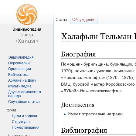
Статья
Обсуждение
Халафьян Тельман 
Перейти к:
навигация
,
поиск
Биография
Энциклопедия
Персоналии
Помощник бурильщика, бурильщик, б
Организации
1970); начальник участка, начальни
Библиотека
«Нижневолжскнефть» (1970—1975); н
Армяне на Дону
ВМЦ, буровой мастер Коробковског
Мультимедиа
«ЛУКойл-Нижневолжскнефть».
Друзья армянского
народа
Случайная статья
Достижения
фонд
Имеет отраслевые награды
Цели и задачи
Структура
Библиография
Пожертвования