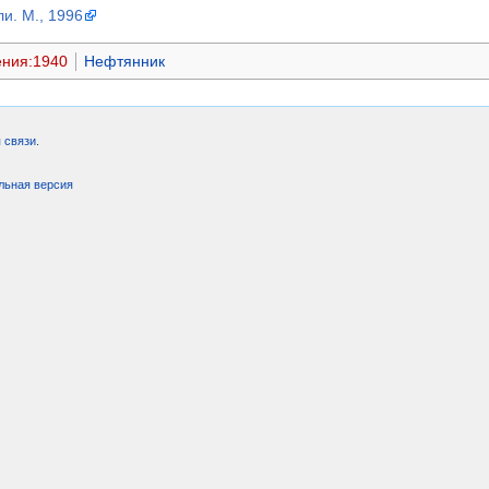
и. М., 1996
ения:1940
Нефтянник
 связи
.
льная версия