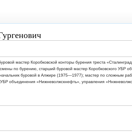
Гургенович
уровой мастер Коробковской конторы бурения треста «Сталингра
к смены по бурению, старший буровой мастер Коробковского УБР о
ачальник буровой в Алжире (1975—1977); мастер по сложным раб
о УБР объединения «Нижневолжскнефть», управления «Ннжневолж