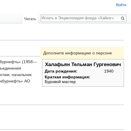
Войти
Поиск
Читать
Дополните информацию о персоне
дбурнефть» (1958—
Халафьян Тельман Гургенович
бъединения
Дата рождения:
1940
отам, начальник
Краткая информация:
скбурнефть» АО
Буровой мастер