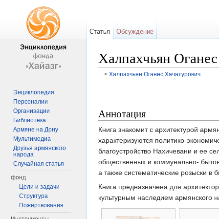
Статья
Обсуждение
Халпахчьян Оганес
<
Халпахчьян Оганес Хачатурович
Перейти к:
навигация
,
поиск
Энциклопедия
Персоналии
Аннотация
Организации
Библиотека
Книга знакомит с архитектурой армян
Армяне на Дону
Мультимедиа
характеризуются политико-экономиче
Друзья армянского
благоустройство Нахичевани и ее се
народа
общественных и коммунально- бытов
Случайная статья
а также систематические розыски в б
фонд
Книга предназначена для архитектор
Цели и задачи
Структура
культурным наследием армянского н
Пожертвования