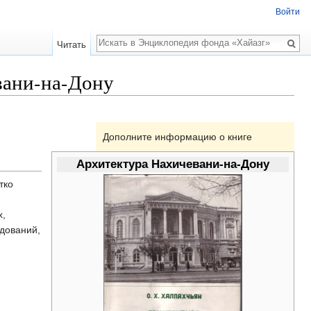
Войти
Поиск
Читать
вани-на-Дону
Дополните информацию о книге
Архитектура Нахичевани-на-Дону
тко
х,
дований,