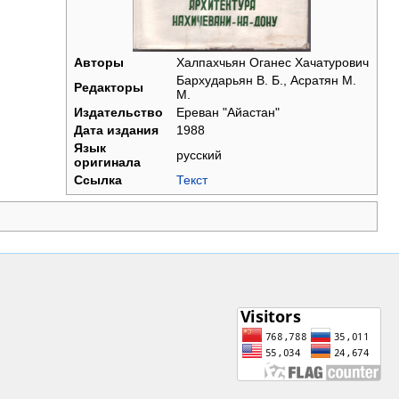
Авторы
Халпахчьян Оганес Хачатурович
Бархударьян В. Б., Асратян М.
Редакторы
М.
Издательство
Ереван "Айастан"
Дата издания
1988
Язык
русский
оригинала
Ссылка
Текст