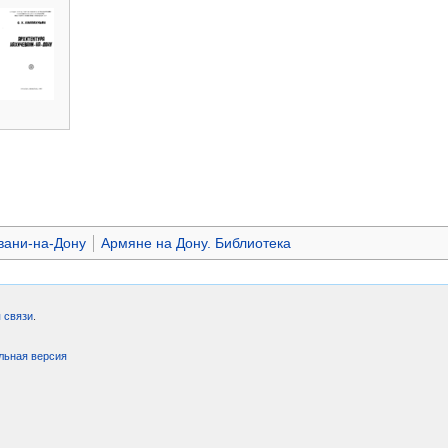
вани-на-Дону
Армяне на Дону. Библиотека
 связи
.
льная версия