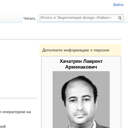
Войти
Поиск
Читать
Дополните информацию о персоне
Хачатрян Лаврент
Арменакович
л оператором на
кой