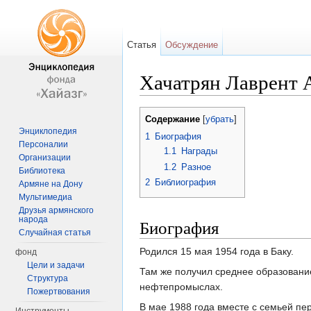
Статья
Обсуждение
Хачатрян Лаврент 
Перейти к:
навигация
,
поиск
Содержание
[
убрать
]
Энциклопедия
1
Биография
Персоналии
1.1
Награды
Организации
1.2
Разное
Библиотека
2
Библиография
Армяне на Дону
Мультимедиа
Друзья армянского
народа
Биография
Случайная статья
Родился 15 мая 1954 года в Баку.
фонд
Цели и задачи
Там же получил среднее образовани
Структура
нефтепромыслах.
Пожертвования
В мае 1988 года вместе с семьей пе