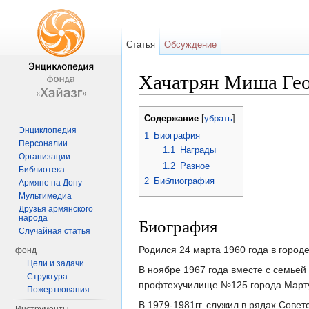
Статья
Обсуждение
Хачатрян Миша Ге
Перейти к:
навигация
,
поиск
Содержание
[
убрать
]
Энциклопедия
1
Биография
Персоналии
1.1
Награды
Организации
1.2
Разное
Библиотека
2
Библиография
Армяне на Дону
Мультимедиа
Друзья армянского
народа
Биография
Случайная статья
Родился 24 марта 1960 года в город
фонд
Цели и задачи
В ноябре 1967 года вместе с семьей
Структура
профтехучилище №125 города Мартун
Пожертвования
В 1979-1981гг. служил в рядах Сове