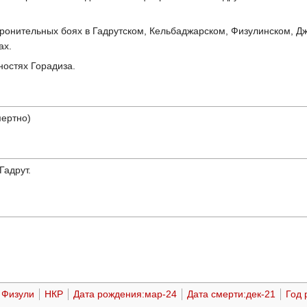
оронительных боях в Гадрутском, Кельбаджарском, Физулинском, Д
ах.
ностях Горадиза.
мертно)
Гадрут.
Физули
НКР
Дата рождения:мар-24
Дата смерти:дек-21
Год 