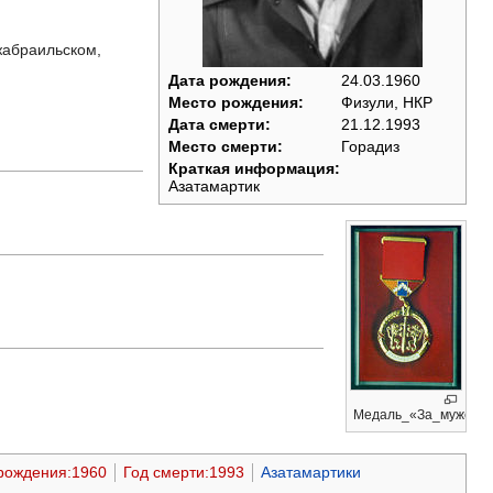
жабраильском,
Дата рождения:
24.03.1960
Место рождения:
Физули, НКР
Дата смерти:
21.12.1993
Место смерти:
Горадиз
Краткая информация:
Азатамартик
Медаль_«За_мужество
рождения:1960
Год смерти:1993
Азатамартики