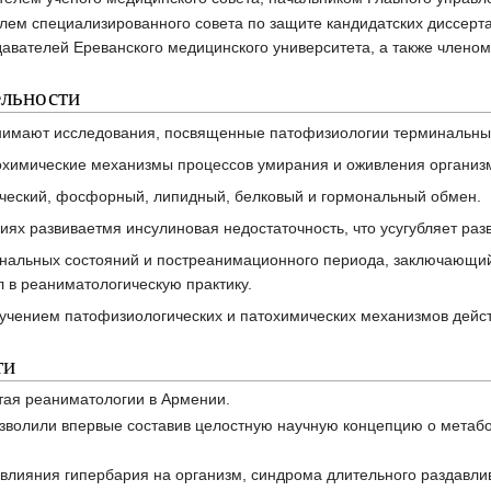
елем специализированного совета по защите кандидатских диссерт
вателей Ереванского медицинского университета, а также членом
ельности
анимают исследования, посвященные патофизиологии терминальны
охимические механизмы процессов умирания и оживления организ
ческий, фосфорный, липидный, белковый и гормональный обмен.
ниях развиваетмя инсулиновая недостаточность, что усугубляет р
нальных состояний и постреанимационного периода, заключающий
 в реаниматологическую практику.
изучением патофизиологических и патохимических механизмов дейс
ти
итая реаниматологии в Армении.
озволили впер­вые составив целостную научную концепцию о метаб
 влияния гипербария на организм, синдрома длительного раздавли