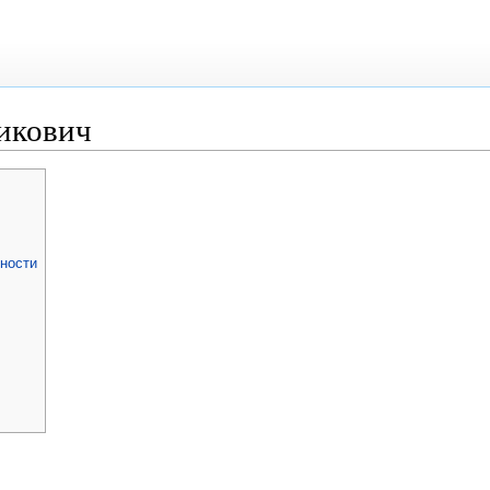
икович
ности