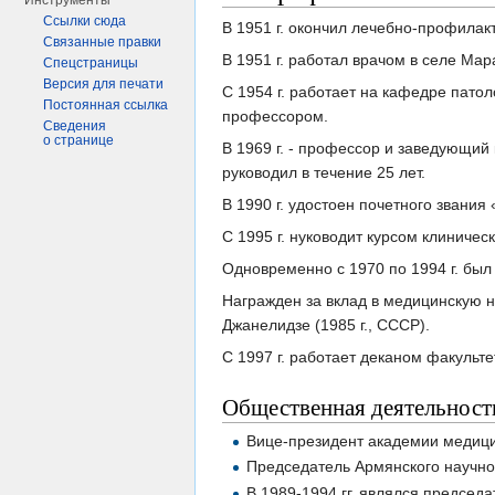
Инструменты
Ссылки сюда
В 1951 г. окончил лечебно-профилак
Связанные правки
В 1951 г. работал врачом в селе Ма
Спецстраницы
Версия для печати
С 1954 г. работает на кафедре патол
Постоянная ссылка
профессором.
Сведения
о странице
В 1969 г. - профессор и заведующий
руководил в течение 25 лет.
В 1990 г. удостоен почетного звани
С 1995 г. нуководит курсом клиничес
Одновременно с 1970 по 1994 г. бы
Награжден за вклад в медицинскую н
Джанелидзе (1985 г., СССР).
С 1997 г. работает деканом факуль
Общественная деятельност
Вице-президент академии медици
Председатель Армянского научно
В 1989-1994 гг. являлся председ