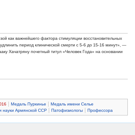
зой как важнейшего фактора стимуляции восстановительных
длинить период клинической смерти с 5-6 до 15-16 минут», —
ааку Хачатряну почетный титул «Человек Года» на основании
016
Медаль Пуркинье
Медаль имени Селье
и науки Армянской ССР
Патофизиологы
Профессора