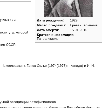
1963 г.) и
Дата рождения:
1929
Место рождения:
Ереван, Армения
Дата смерти:
15.01.2016
нститута, которой
Краткая информация:
Патофизиолог
ания СССР.
ехословакия), Ганса Селье (1974(1976)г., Канада) и И. И.
учной ассоциации патофизиологов.
ления науки и членом коллегии Минздрава Республики Армения.