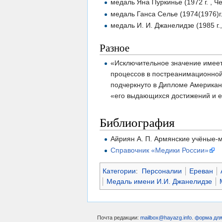
медаль Яна Пуркинье (1972 г. , Ч
медаль Ганса Селье (1974(1976)г.
медаль И. И. Джанелидзе (1985 г.
Разное
«Исключительное значение имеет
процессов в постреанимационной 
подчеркнуто в Дипломе Американс
«его выдающихся достижений и ег
Библиография
Айриян А. П. Армянские учёные-ме
Справочник «Медики России»
Категории
:
Персоналии
Ереван
Медаль имени И.И. Джанелидзе
Почта редакции:
mailbox@hayazg.info
.
форма для