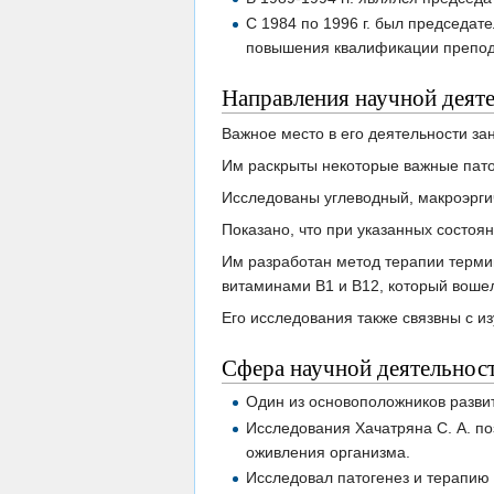
С 1984 по 1996 г. был председат
повышения квалификации препода
Направления научной деят
Важное место в его деятельности з
Им раскрыты некоторые важные пат
Исследованы углеводный, макроэрги
Показано, что при указанных состоя
Им разработан метод терапии терми
витаминами B1 и B12, который вошел
Его исследования также связвны с 
Сфера научной деятельнос
Один из основоположников раз­в
Исследования Хачатряна С. А. п
оживления организма.
Исследовал патогенез и терапию