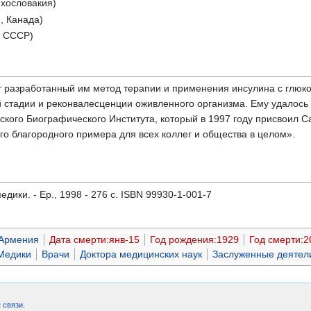
ехословакия)
, Канада)
, СССР)
 разработанный им метод терапии и применения инсулина с глюко
стадии и реконвалесценции оживленного организма. Ему удалось у
кого Биографического Института, который в 1997 году присвоил С
о благородного примера для всех коллег и общества в целом».
дики. - Ер., 1998 - 276 с. ISBN 99930-1-001-7
Армения
Дата смерти:янв-15
Год рождения:1929
Год смерти:2
Медики
Врачи
Доктора медицинских наук
Заслуженные деятел
 связи
.