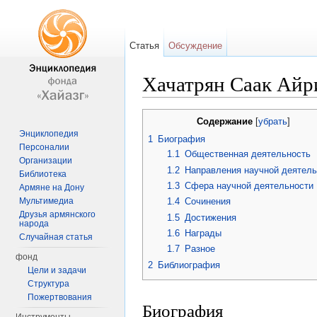
Статья
Обсуждение
Хачатрян Саак Айр
Перейти к:
навигация
,
поиск
Содержание
[
убрать
]
Энциклопедия
1
Биография
Персоналии
1.1
Общественная деятельность
Организации
1.2
Направления научной деятель
Библиотека
1.3
Сфера научной деятельности
Армяне на Дону
Мультимедиа
1.4
Сочинения
Друзья армянского
1.5
Достижения
народа
1.6
Награды
Случайная статья
1.7
Разное
фонд
2
Библиография
Цели и задачи
Структура
Пожертвования
Биография