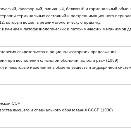
гический, фосфорный, липидный, белковый и гормональный обмен
д терапии терминальных состояний и постреанимационного период
2, который вошел в реаниматологическую практику.
 с изучением патофизиологических и патохимических механизмов д
авторских свидетельства и рационализаторских предложений.
ни при воспалении слизистой оболочки полости рта» (1959)
ки и некоторые изменения в обмене веществ и эндокринной систем
янской ССР
ерства высшего и специального образования СССР (1990)