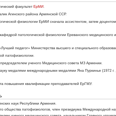
ти­ческий факультет
ЕрМИ
.
ралик Агинского района Армянской ССР.
о­гической физиологии ЕрМИ сначала ассистентом, затем доцентом(
 кафедрой патологической физиологии Ереванского медицинского и
я «Лучший педагог» Министерства высшего и специального образов
кой патофизиологии.
л председателем ученого Медицинского совета МЗ Армении.
ауку медалями международными медалями Яна Пуркинье (1972 г. , Ч
тета повышения квали­фикации преподавателей ЕрГМУ.
ь
нских наук Республики Армения.
го общества патофизиологов, член президиума Международной на
ателем ученого медицинского совета, начальником Главного управ