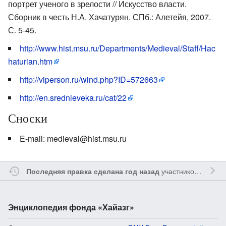
портрет ученого в зрелости // Искусство власти.
Сборник в честь Н.А. Хачатурян. СПб.: Алетейя, 2007.
С. 5-45.
http://www.hist.msu.ru/Departments/Medieval/Staff/Hac
haturian.htm
http://viperson.ru/wind.php?ID=572663
http://en.srednieveka.ru/cat/22
Сноски
E-mail: medieval@hist.msu.ru
участником
Myavru
Последняя правка сделана год назад
Энциклопедия фонда «Хайазг»