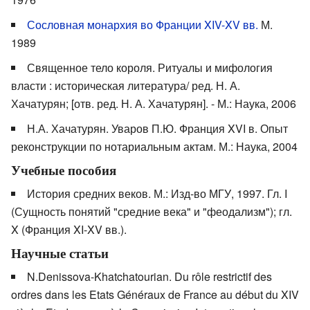
Сословная монархия во Франции XIV-XV вв.
М.
1989
Священное тело короля. Ритуалы и мифология
власти : историческая литература/ ред. Н. А.
Хачатурян; [отв. ред. Н. А. Хачатурян]. - М.: Наука, 2006
Н.А. Хачатурян. Уваров П.Ю. Франция XVI в. Опыт
реконструкции по нотариальным актам. М.: Наука, 2004
Учебные пособия
История средних веков. М.: Изд-во МГУ, 1997. Гл. I
(Сущность понятий "средние века" и "феодализм"); гл.
X (Франция XI-XV вв.).
Научные статьи
N.Denissova-Khatchatourian. Du rôle restrictif des
ordres dans les Etats Généraux de France au début du XIV