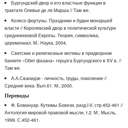
Бургундский двор и его властные функции в
трактате Оливье де ля Марша // Там же.
Колесо фортуны. Праздники и будни монаршей
власти // Королевский двор в политической культуре
средневековой Европы. Теория, символика,
церемониал. М.: Наука, 2004.
Светские и религиозные мотивы в придворном
банкете «Обет фазана» герцога Бургундского в XV в. //
Там же.
А.А.Сванидзе - личность, труды, поколение //
Средние века. Вып.61. М., 2000.
Переводы
Ф. Бомануар. Кутюмы Бовези, разд.I-V, стр.452-461 //
Антология мировой правовой мысли, т.2. М.: Мысль,
1999. С.452-461.