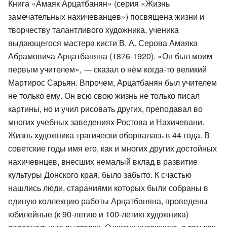
Книга «Амаяк Арцатбанян» (серия «Жизнь
замечательных нахичеванцев») посвящена жизни и
творчеству талантливого художника, ученика
выдающегося мастера кисти В. А. Серова Амаяка
Абрамовича Арцатбаняна (1876-1920). «Он был моим
первым учителем», — сказал о нём когда-то великий
Мартирос Сарьян. Впрочем, Арцатбанян был учителем
не только ему. Он всю свою жизнь не только писал
картины, но и учил рисовать других, преподавал во
многих учебных заведениях Ростова и Нахичевани.
Жизнь художника трагически оборвалась в 44 года. В
советские годы имя его, как и многих других достойных
нахичевнцев, внесших немалый вклад в развитие
культуры Донского края, было забыто. К счастью
нашлись люди, стараниями которых были собраны в
единую коллекцию работы Арцатбаняна, проведены
юбилейные (к 90-летию и 100-летию художника)