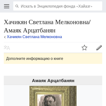
Хачикян Светлана Мелконовна/
Амаяк Арцатбанян
<
Хачикян Светлана Мелконовна
Дополните информацию о книге
Амаяк Арцатбанян