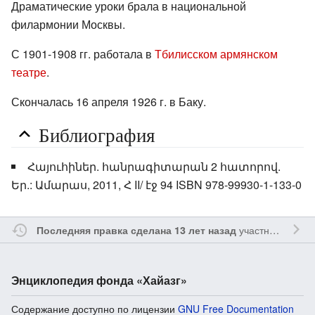
Драматические уроки брала в национальной
филармонии Москвы.
С 1901-1908 гг. работала в
Тбилисском армянском
театре
.
Скончалась 16 апреля 1926 г. в Баку.
Библиография
Հայուհիներ. հանրագիտարան 2 հատորով.
Եր.: Ամարաս, 2011, Հ II/ էջ 94 ISBN 978-99930-1-133-0
участником
Ssa
Последняя правка сделана 13 лет назад
Энциклопедия фонда «Хайазг»
Содержание доступно по лицензии
GNU Free Documentation