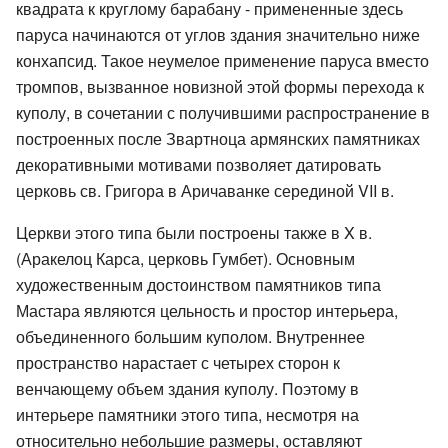
квадрата к круглому барабану - примененные здесь
паруса начинаются от углов здания значительно ниже
конхапсид. Такое неумелое применение паруса вместо
тромпов, вызванное новизной этой формы перехода к
куполу, в сочетании с получившими распространение в
построенных после Звартноца армянских памятниках
декоративными мотивами позволяет датировать
церковь св. Григора в Аричаванке серединой VII в.
Церкви этого типа были построены также в X в.
(Аракелоц Карса, церковь Гумбет). Основным
художественным достоинством памятников типа
Мастара являются цельность и простор интерьера,
объединенного большим куполом. Внутреннее
пространство нарастает с четырех сторон к
венчающему объем здания куполу. Поэтому в
интерьере памятники этого типа, несмотря на
относительно небольшие размеры, оставляют