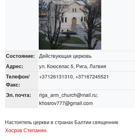
Состояние:
Действующая церковь
Адрес:
ул. Коюселас 5, Рига, Латвия
Телефон/
+37126131310, +37167245521
Факс:
Эл. почта:
riga_arm_church@mail.ru;
khosrov777@gmail.com
Настоятель церкви в странах Балтии священник
Хосров Степанян
.