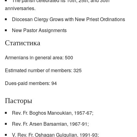
The parish celebrated its 10th, 25th, and 30th
anniversaries.
Diocesan Clergy Grows with New Priest Ordinations
New Pastor Assignments
Статистика
Armenians in general area: 500
Estimated number of members: 325
Dues-paid members: 94
Пасторы
Rev. Fr. Boghos Manoukian, 1957-67;
Rev. Fr. Arsen Barsamian, 1967-91;
V. Rev. Fr. Oshagan Gulgulian, 1991-93;