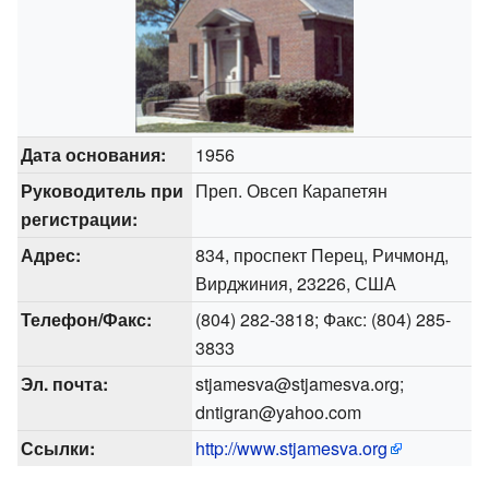
Дата основания:
1956
Руководитель при
Преп. Овсеп Карапетян
регистрации:
Адрес:
834, проспект Перец, Ричмонд,
Вирджиния, 23226, США
Телефон/Факс:
(804) 282-3818; Факс: (804) 285-
3833
Эл. почта:
stjamesva@stjamesva.org;
dntigran@yahoo.com
Ссылки:
http://www.stjamesva.org