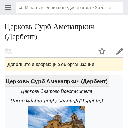
Церковь Сурб Аменапркич
(Дербент)
Дополните информацию об организации
Церковь Сурб Аменапркич (Дербент)
Церковь Святого Всеспасителя
Սուրբ Ամենափրկիչ եկեղեցի (Դերբենդ)