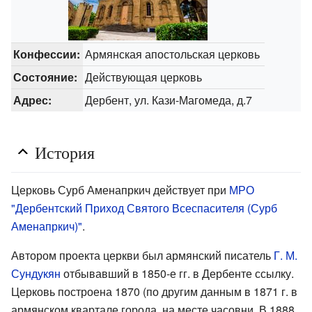
Конфессии:
Армянская апостольская церковь
Состояние:
Действующая церковь
Адрес:
Дербент, ул. Кази-Магомеда, д.7
История
Церковь Сурб Аменапркич действует при
МРО
"Дербентский Приход Святого Всеспасителя (Сурб
Аменапркич)"
.
Автором проекта церкви был армянский писатель
Г. М.
Сундукян
отбывавший в 1850-е гг. в Дербенте ссылку.
Церковь построена 1870 (по другим данным в 1871 г. в
армянском квартале города, на месте часовни. В 1888