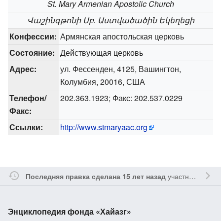
St. Mary Armenian Apostolic Church
Վաշինգթոնի Սբ. Աստվածածին Եկեղեցի
Конфессии:
Армянская апостольская церковь
Состояние:
Действующая церковь
Адрес:
ул. Фессенден, 4125, Вашингтон,
Колумбия, 20016, США
Телефон/
202.363.1923; Факс: 202.537.0229
Факс:
Ссылки:
http://www.stmaryaac.org
участником
Yavo
Последняя правка сделана 15 лет назад
Энциклопедия фонда «Хайазг»