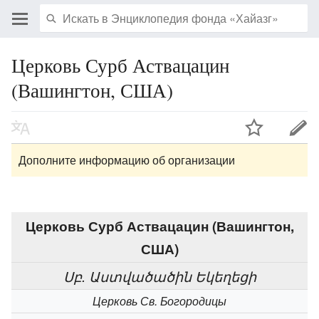
Церковь Сурб Аствацацин
(Вашингтон, США)
Дополните информацию об организации
Церковь Сурб Аствацацин (Вашингтон,
США)
Սբ. Աստվածածին Եկեղեցի
Церковь Св. Богородицы